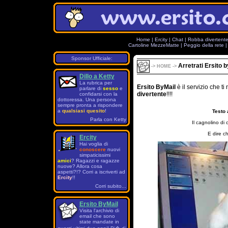
Home
|
Ercity
|
Chat
|
Robba divertent
Cartoline MezzeMatte
|
Peggio della rete
Sponsor Ufficiale:
Arretrati Ersito 
->
HOME
->
Dillo a Ketty
La rubrica per
Ersito ByMail
è il servizio che 
parlare di
sesso
e
divertente
!!!!
confidarsi con la
dottoressa. Una persona
sempre pronta a rispondere
a
qualsiasi quesito
!
Testo 
Parla con Ketty
Il cagnolino di
E dire ch
Ercity
Hai voglia di
conoscere
nuovi
simpaticissimi
amici
? Ragazzi e ragazze
nuove? Allora cosa
aspetti?!? Corri a iscriverti ad
Ercity
!!
Corri subito...
Ersito ByMail
Visita l'archivio di
email che sono
state mandate in