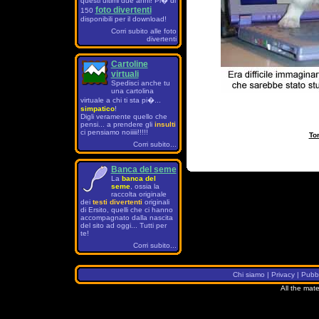
questi ultimi due anni! Pi� di
foto divertenti
150
disponibili per il download!
Corri subito alle foto
divertenti
Cartoline
virtuali
Spedisci anche tu
una cartolina
virtuale a chi ti sta pi�...
simpatico
!
Digli veramente quello che
pensi... a prendere gli
insulti
ci pensiamo noiiiii!!!!!
Tor
Corri subito...
Banca del seme
La
banca del
seme
, ossia la
raccolta originale
dei
testi divertenti
originali
di Ersito, quelli che ci hanno
accompagnato dalla nascita
del sito ad oggi... Tutti per
te!
Corri subito...
Chi siamo
|
Privacy
|
Pubbl
All the mate