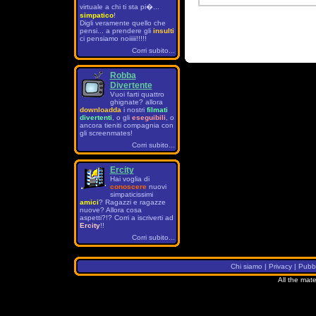
virtuale a chi ti sta pi�...
simpatico
!
Digli veramente quello che
pensi... a prendere gli
insulti
ci pensiamo noiiiii!!!!!
Corri subito...
Robba
Divertente
Vuoi farti quattro
ghignate? allora
downloadda
i nostri
filmati
divertenti
, o gli
eseguibili
, o
ancora tieniti compagnia con
gli screenmates!
Corri subito...
Ercity
Hai voglia di
conoscere
nuovi
simpaticissimi
amici
? Ragazzi e ragazze
nuove? Allora cosa
aspetti?!? Corri a iscriverti ad
Ercity
!!
Corri subito...
Chi siamo
|
Privacy
|
Pubbl
All the mate