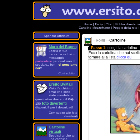
Home
|
Ercity
|
Chat
|
Robba divertent
Cartoline MezzeMatte
|
Peggio della rete
Sponsor Ufficiale:
Cartoline
->
HOME
->
Muro del Bagno
Passo 1
:
scegli la cartolina.
Lascia le tue
Ecco la cartolina che hai scelt
tracce.. e se hai un
tornare alla lista
clicca qui
messaggio
particolare
per qualcuno di
speciale.. beh..
ci pensiamo
noi
!!
Corri subito...
Ersito ByMail
Visita l'archivio di
email che sono
state mandate in
questi ultimi due anni! Pi� di
foto divertenti
150
disponibili per il download!
Corri subito alle foto
divertenti
Cartoline
virtuali
Spedisci anche tu
una cartolina