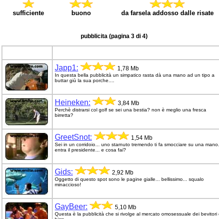
sufficiente
buono
da farsela addosso dalle risate
pubblicita (pagina 3 di 4)
Japp1:
1,78 Mb
In questa bella pubblicità un simpatico rasta dà una mano ad un tipo a
buttar giù la sua porche....
Heineken:
3,84 Mb
Perchè distrarsi col golf se sei una bestia? non è meglio una fresca
birretta?
GreetSnot:
1,54 Mb
Sei in un corridoio... uno starnuto tremendo ti fa smocciare su una mano.
entra il presidente... e cosa fai?
Gids:
2,92 Mb
Oggetto di questo spot sono le pagine gialle... bellissimo... squalo
minaccioso!
GayBeer:
5,10 Mb
Questa è la pubblicità che si rivolge al mercato omosessuale dei bevitori 