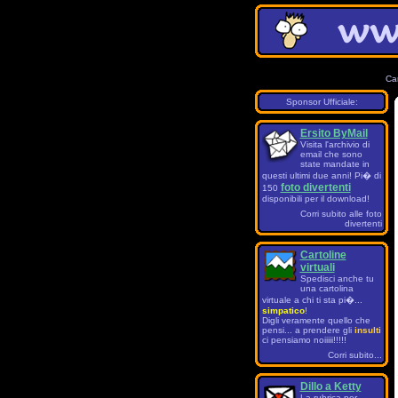
Ca
Sponsor Ufficiale:
Ersito ByMail
Visita l'archivio di
email che sono
state mandate in
questi ultimi due anni! Pi� di
foto divertenti
150
disponibili per il download!
Corri subito alle foto
divertenti
Cartoline
virtuali
Spedisci anche tu
una cartolina
virtuale a chi ti sta pi�...
simpatico
!
Digli veramente quello che
pensi... a prendere gli
insulti
ci pensiamo noiiiii!!!!!
Corri subito...
Dillo a Ketty
La rubrica per