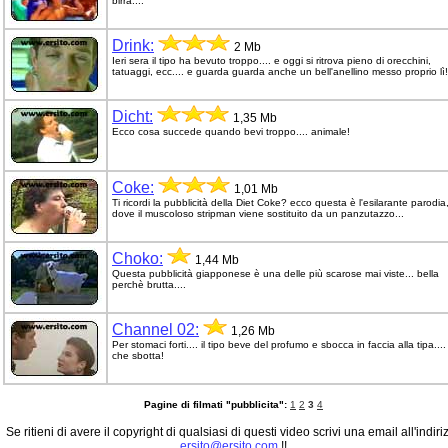
birra....
Drink:
2 Mb
Ieri sera il tipo ha bevuto troppo.... e oggi si ritrova pieno di orecchini,
tatuaggi, ecc.... e guarda guarda anche un bell'anellino messo proprio lì!
Dicht:
1,35 Mb
Ecco cosa succede quando bevi troppo.... animale!
Coke:
1,01 Mb
Ti ricordi la pubblicità della Diet Coke? ecco questa è l'esilarante parodia
dove il muscoloso stripman viene sostituito da un panzutazzo...
Choko:
1,44 Mb
Questa pubblicità giapponese è una delle più scarose mai viste... bella
perchè brutta....
Channel 02:
1,26 Mb
Per stomaci forti.... il tipo beve del profumo e sbocca in faccia alla tipa....
che sbotta!
Pagine di filmati "pubblicita":
1
2
3
4
Se ritieni di avere il copyright di qualsiasi di questi video scrivi una email all'indiri
ersito@ersito.com
!!