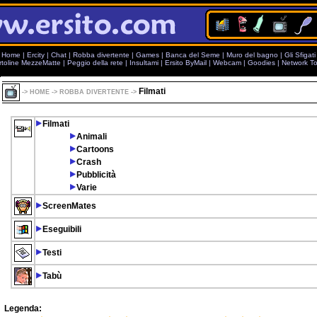
Home
|
Ercity
|
Chat
|
Robba divertente
|
Games
|
Banca del Seme
|
Muro del bagno
|
Gli Sfigati
rtoline MezzeMatte
|
Peggio della rete
|
Insultami
|
Ersito ByMail
|
Webcam
|
Goodies
|
Network To
Filmati
->
HOME
->
ROBBA DIVERTENTE
->
Filmati
Animali
Cartoons
Crash
Pubblicità
Varie
ScreenMates
Eseguibili
Testi
Tabù
Legenda: