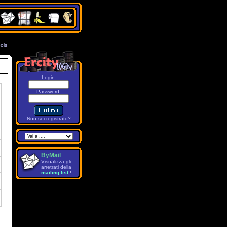
ols
7
Login:
Password
:
Non sei registrato?
ByMail
Visualizza gli
arretrati della
mailing list
!!