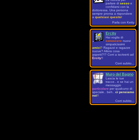
parlare di
sesso
e
confidarsi con la
dottoressa. Una persona
sempre pronta a rispondere
a
qualsiasi quesito
!
Parla con Ketty
Ercity
Hai voglia di
conoscere
nuovi
simpaticissimi
amici
? Ragazzi e ragazze
nuove? Allora cosa
aspetti?!? Corri a iscriverti ad
Ercity
!!
Corri subito...
Muro del Bagno
Lascia le tue
tracce.. e se hai un
messaggio
particolare
per qualcuno di
speciale.. beh..
ci pensiamo
noi
!!
Corri subito...