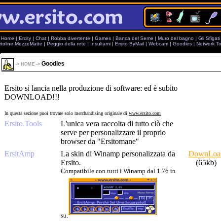
Home
|
Ercity
|
Chat
|
Robba divertente
|
Games
|
Banca del Seme
|
Muro del bagno
|
Gli Sfigati
rtoline MezzeMatte
|
Peggio della rete
|
Insultami
|
Ersito ByMail
|
Webcam
|
Goodies
|
Network To
Goodies
->
HOME
->
Ersito si lancia nella produzione di software: ed è subito
DOWNLOAD!!!
In questa sezione puoi trovare solo merchandising originale di
www.ersito.com
Ersito.Tools
L'unica vera raccolta di tutto ciò che
serve per personalizzare il proprio
browser da "Ersitomane"
ErsitAmp
La skin di Winamp personalizzata da
DownLoa
Ersito.
(65kb)
Compatibile con tutti i Winamp dal 1.76 in
su.