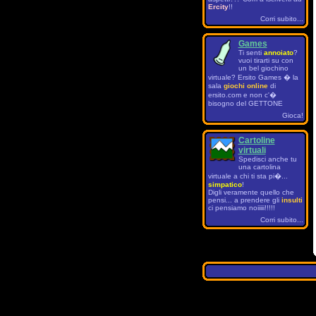
Ercity
!!
Corri subito...
Games
Ti senti
annoiato
?
vuoi tirarti su con
un bel giochino
virtuale? Ersito Games � la
sala
giochi online
di
ersito.com e non c'�
bisogno del GETTONE
Gioca!
Cartoline
virtuali
Spedisci anche tu
una cartolina
virtuale a chi ti sta pi�...
simpatico
!
Digli veramente quello che
pensi... a prendere gli
insulti
ci pensiamo noiiiii!!!!!
Corri subito...