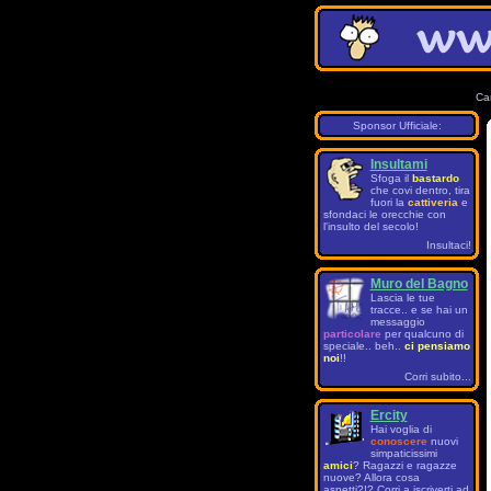
Ca
Sponsor Ufficiale:
Insultami
Sfoga il
bastardo
che covi dentro, tira
fuori la
cattiveria
e
sfondaci le orecchie con
l'insulto del secolo!
Insultaci!
Muro del Bagno
Lascia le tue
tracce.. e se hai un
messaggio
particolare
per qualcuno di
speciale.. beh..
ci pensiamo
noi
!!
Corri subito...
Ercity
Hai voglia di
conoscere
nuovi
simpaticissimi
amici
? Ragazzi e ragazze
nuove? Allora cosa
aspetti?!? Corri a iscriverti ad