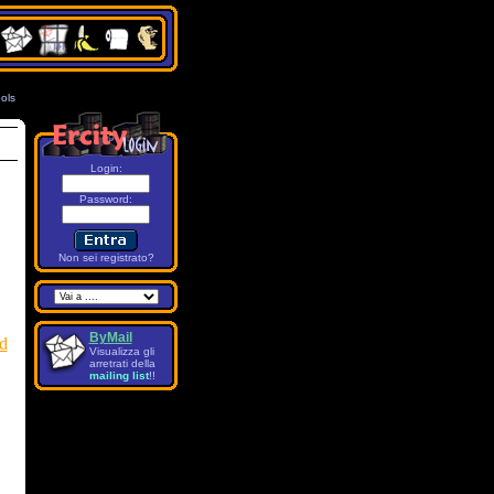
ols
7
Login:
Password
:
Non sei registrato?
ByMail
d
Visualizza gli
arretrati della
mailing list
!!