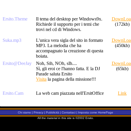
Ersito.Theme
Il tema del desktop per Windows9x.
DownLoa
Richiede il supporto per i temi che
(172kb)
trovi nel cd di Windows.
Suka.mp3
L'unica vera sigla del sito in formato
DownLoa
MP3. La melodia che ha
(450kb)
accompagnato la creazione di questa
boiata.
Ersito@DeeJay
Noh, Sih, NOh, sIh....
DownLoa
Sì, gli eroi ce l'hanno fatta. E la DJ
(65kb)
Parade saluta Ersito
Visita
la pagina della missione!!!
Ersito.Cam
La web cam piazzata nell'ErsitOffice
Link
Chi siamo
|
Privacy
|
Pubblicità
|
Contattaci
|
Imposta come HomePage
All the material in this site is ©2002 Ersito
.