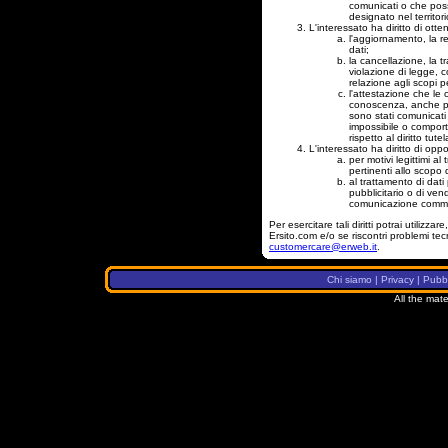
comunicati o che pos
designato nel territori
L'interessato ha diritto di otte
l'aggiornamento, la re
dati;
la cancellazione, la t
violazione di legge, 
relazione agli scopi pe
l'attestazione che le 
conoscenza, anche per 
sono stati comunicati 
impossibile o compor
rispetto al diritto tutel
L'interessato ha diritto di oppor
per motivi legittimi a
pertinenti allo scopo 
al trattamento di dati 
pubblicitario o di ven
comunicazione comme
Per esercitare tali diritti potrai utilizz
Ersito.com e/o se riscontri problemi tecn
customercare@erweb.it
.
Chi siamo
|
Privacy
|
Pubbl
All the mate