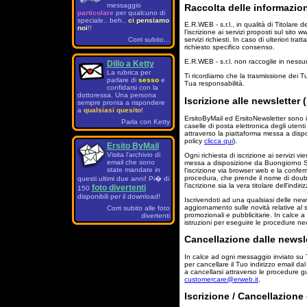
messaggio
Raccolta delle informazion
particolare
per qualcuno di
speciale.. beh..
ci pensiamo
E.R.WEB - s.r.l., in qualità di Titolare 
noi
!!
l'iscrizione ai servizi proposti sul sito 
Corri subito...
servizi richiesti. In caso di ulteriori tra
richiesto specifico consenso.
E.R.WEB - s.r.l. non raccoglie in nessun 
Dillo a Ketty
La rubrica per
Ti ricordiamo che la trasmissione dei T
parlare di
sesso
e
Tua responsabilità.
confidarsi con la
dottoressa. Una persona
Iscrizione alle newsletter
sempre pronta a rispondere
a
qualsiasi quesito
!
ErsitoByMail ed ErsitoNewsletter sono i 
Parla con Ketty
caselle di posta elettronica degli utenti
attraverso la piattaforma messa a dispo
policy
clicca qui
).
Ersito ByMail
Visita l'archivio di
Ogni richiesta di iscrizione ai servizi v
email che sono
messa a disposizione da Buongiorno S.
state mandate in
l'iscrizione via browser web e la conferm
procedura, che prende il nome di doubl
questi ultimi due anni! Pi� di
l'iscrizione sia la vera titolare dell'ind
foto divertenti
150
disponibili per il download!
Iscrivendoti ad una qualsiasi delle new
aggiornamento sulle novità relative al 
Corri subito alle foto
promozionali e pubblicitarie. In calce a
divertenti
istruzioni per eseguire le procedure nece
Cancellazione dalle newsle
In calce ad ogni messaggio inviato su Tu
per cancellare il Tuo indirizzo email da
a cancellarsi attraverso le procedure g
customercare@erweb.it
.
Iscrizione / Cancellazione