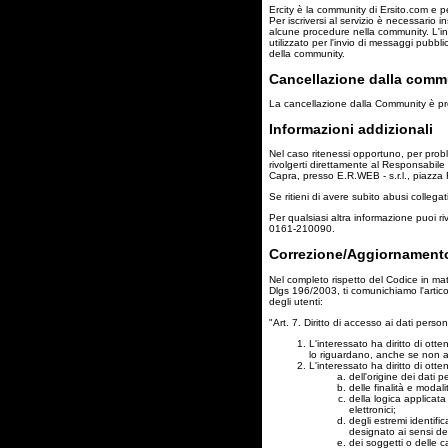
Ercity è la community di Ersito.com e p
Per iscriversi al servizio è necessario i
alcune procedure nella community. L'indi
utilizzato per l'invio di messaggi pubbl
della community.
Cancellazione dalla commu
La cancellazione dalla Community è prev
Informazioni addizionali
Nel caso ritenessi opportuno, per probl
rivolgerti direttamente al Responsabile
Capra, presso E.R.WEB - s.r.l., piazza 
Se ritieni di avere subito abusi collegati 
Per qualsiasi altra informazione puoi riv
0161-210090.
Correzione/Aggiornamento 
Nel completo rispetto del Codice in mate
Dlgs 196/2003, ti comunichiamo l'articol
degli utenti:
"Art. 7. Diritto di accesso ai dati personal
L'interessato ha diritto di ott
lo riguardano, anche se non anc
L'interessato ha diritto di otte
dell'origine dei dati p
delle finalità e modal
della logica applicata
elettronici;
degli estremi identific
designato ai sensi del
dei soggetti o delle c