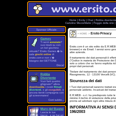
Home
|
Ercity
|
Chat
|
Robba divertent
Cartoline MezzeMatte
|
Peggio della rete
Sponsor Ufficiale:
Ersito Privacy
->
HOME
->
Games
Ti senti
annoiato
?
vuoi tirarti su con
Ersito.com è un sito edito da E.R.WEB -
un bel giochino
browser) e via Email. I servizi sono ges
virtuale? Ersito Games � la
altre aziende.
sala
giochi online
di
ersito.com e non c'�
Il trattamento dei dati personali è eff
("Codice in materia de Protezione dei Da
bisogno del GETTONE
solo a coloro che ne fanno esplicita ri
Gioca!
propri dati personali.
Titolare del trattamento dei dati person
Robba
Risorgimento, 12 - 13100 Vercelli (VC).
Divertente
Sicurezza dei dati
Vuoi farti quattro
ghignate? allora
downloadda
i nostri
filmati
I Tuoi dati personali saranno trattati e
divertenti
, o gli
eseguibili
, o
personale addetto, Incaricati del tratt
ancora tieniti compagnia con
E.R.WEB - s.r.l. ha predisposto tutte le
gli screenmates!
minimo il rischio di violazione della pri
Corri subito...
pronta ad adottare ogni altra misura di 
INFORMATIVA AI SENSI 
Muro del Bagno
196/2003
Lascia le tue
tracce.. e se hai un