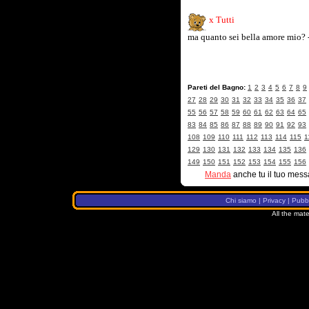
x Tutti
ma quanto sei bella amore mio? -
Pareti del Bagno:
1
2
3
4
5
6
7
8
9
27
28
29
30
31
32
33
34
35
36
37
55
56
57
58
59
60
61
62
63
64
65
83
84
85
86
87
88
89
90
91
92
93
108
109
110
111
112
113
114
115
1
129
130
131
132
133
134
135
136
149
150
151
152
153
154
155
156
Manda
anche tu il tuo mess
Chi siamo
|
Privacy
|
Pubbl
All the mate