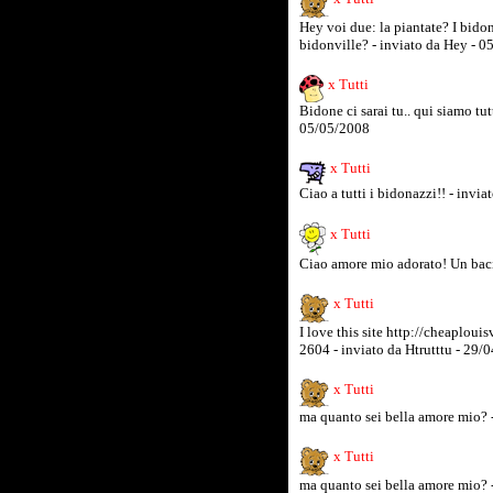
Hey voi due: la piantate? I bidon
bidonville? - inviato da Hey - 
x Tutti
Bidone ci sarai tu.. qui siamo tut
05/05/2008
x Tutti
Ciao a tutti i bidonazzi!! - inv
x Tutti
Ciao amore mio adorato! Un bac
x Tutti
I love this site http://cheaploui
2604 - inviato da Htrutttu - 29/
x Tutti
ma quanto sei bella amore mio? -
x Tutti
ma quanto sei bella amore mio? -