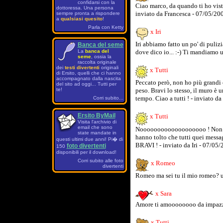
confidarsi con la
Ciao marco, da quando ti ho visto
dottoressa. Una persona
inviato da Francesca - 07/05/20
sempre pronta a rispondere
a
qualsiasi quesito
!
Parla con Ketty
x Iri
Iri abbiamo fatto un po' di puli
Banca del seme
dove dico io... :-) Ti mandiamo 
La
banca del
seme
, ossia la
raccolta originale
dei
testi divertenti
originali
x Tutti
di Ersito, quelli che ci hanno
accompagnato dalla nascita
Peccato però, non ho più grandi co
del sito ad oggi... Tutti per
te!
peso. Bravi lo stesso, il muro è u
tempo. Ciao a tutti ! - inviato da
Corri subito...
Ersito ByMail
x Tutti
Visita l'archivio di
email che sono
Nooooooooooooooooooo ! Non ci p
state mandate in
hanno tolto che tutti quei messa
questi ultimi due anni! Pi� di
BRAVI ! - inviato da Iri - 07/05
foto divertenti
150
disponibili per il download!
Corri subito alle foto
x Romeo
divertenti
Romeo ma sei tu il mio romeo? un
x Sara
Amore ti amoooooooo da impazz
x Tutti