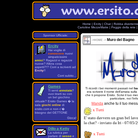
Home
|
Ercity
|
Chat
|
Robba divertent
Cartoline MezzeMatte
|
Peggio della rete
Sponsor Ufficiale:
Muro del Bagno
->
HOME
->
Ercity
Hai voglia di
conoscere
nuovi
simpaticissimi
amici
? Ragazzi e ragazze
nuove? Allora cosa
aspetti?!? Corri a iscriverti ad
Ercity
!!
Corri subito...
Games
Ti ricordi i bei momenti passati nel
ba
Ti senti
annoiato
?
era scrivere il nome dell'amata sulla
vuoi tirarti su con
che ti propone Ersito. Scrivi il tuo 
un bel giochino
particolare, noi l'in
virtuale? Ersito Games � la
Manda
anche tu il tuo mess
sala
giochi online
di
ersito.com e non c'�
x Tutti
bisogno del GETTONE
E' stato davvero un gran bel lav
Gioca!
la chat? - inviato da Iri - 07/05/
Dillo a Ketty
La rubrica per
x Tutti
parlare di
sesso
e