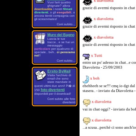
x diavoletta
Vuoi farti quattro
ghignate? allora
grazie di avermi risposto in chat 
downloadda
i nostri
filmati
divertenti
, o gli
eseguibili
, o
ancora tieniti compagnia con
x diavoletta
gli screenmates!
Corri subito...
grazie di avermi risposto in chat 
Muro del Bagno
x diavoletta
Lascia le tue
tracce.. e se hai un
grazie di avermi risposto in chat 
messaggio
particolare
per qualcuno di
speciale.. beh..
ci pensiamo
x Tutti
noi
!!
Corri subito...
entro un po' adesso in chat...e co
Diavoletta - 25/09/2003
Ersito ByMail
Visita l'archivio di
x boh
email che sono
state mandate in
ehehheeh se se!!! cmq io dgt dal
questi ultimi due anni! Pi� di
foto divertenti
150
stasera.. - inviato da Diavoletta
disponibili per il download!
Corri subito alle foto
x diavoletta
divertenti
vai in chat oggi? - inviato da b
x diavoletta
...a scusa...perchè ci sono anch'i