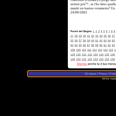
sentire più??...se t'ho fatto qual
manki un kasino veramente! Un 
24/09/2003
Pareti del Bagno:
1
2
3
4
5
6
7
8
9
27
28
29
30
31
32
33
34
35
36
37
55
56
57
58
59
60
61
62
63
64
65
83
84
85
86
87
88
89
90
91
92
93
108
109
110
111
112
113
114
115
1
129
130
131
132
133
134
135
136
149
150
151
152
153
154
155
156
Manda
anche tu il tuo mess
Chi siamo
|
Privacy
|
Pubbl
All the mate