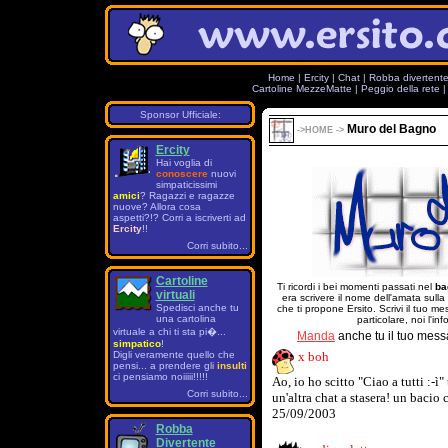
Home
|
Ercity
|
Chat
|
Robba divertent
Cartoline MezzeMatte
|
Peggio della rete
Sponsor Ufficiale:
Muro del Bagno
->
HOME
->
Ercity
Hai voglia di
conoscere
nuovi
simpaticissimi
amici
? Ragazzi e ragazze
nuove? Allora cosa
aspetti?!? Corri a iscriverti ad
Ercity
!!
Corri subito...
Cartoline
Ti ricordi i bei momenti passati nel
ba
virtuali
era scrivere il nome dell'amata sulla
Spedisci anche tu
che ti propone Ersito. Scrivi il tuo 
una cartolina
particolare, noi l'in
virtuale a chi ti sta pi�...
Manda
anche tu il tuo mess
simpatico
!
Digli veramente quello che
x boh
pensi... a prendere gli
insulti
ci pensiamo noiiiii!!!!!
Ao, io ho scitto "Ciao a tutti :-ì
Corri subito...
un'altra chat a stasera! un bacio 
25/09/2003
Robba
Divertente