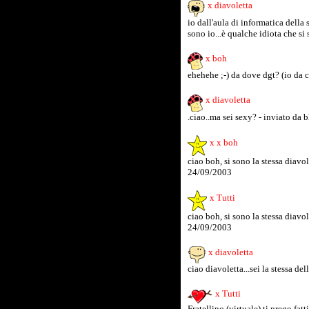
x diavoletta
io dall'aula di informatica della 
sono io...è qualche idiota che si
x boh
ehehehe ;-) da dove dgt? (io da 
x diavoletta
.ciao..ma sei sexy? - inviato da
x x boh
ciao boh, si sono la stessa diavol
24/09/2003
x Tutti
ciao boh, si sono la stessa diavol
24/09/2003
x diavoletta
ciao diavoletta...sei la stessa de
x Tutti
Fratellino (virtuale) ti prego fatt