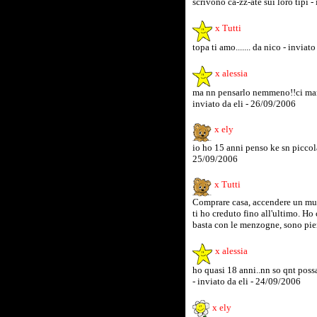
scrivono ca-zz-ate sui loro tipi 
x Tutti
topa ti amo....... da nico - invia
x alessia
ma nn pensarlo nemmeno!!ci manc
inviato da eli - 26/09/2006
x ely
io ho 15 anni penso ke sn piccola
25/09/2006
x Tutti
Comprare casa, accendere un mut
ti ho creduto fino all'ultimo. Ho
basta con le menzogne, sono pien
x alessia
ho quasi 18 anni..nn so qnt possa 
- inviato da eli - 24/09/2006
x ely