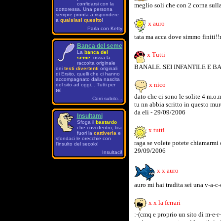
confidarsi con la
meglio soli che con 2 corna sulla
dottoressa. Una persona
sempre pronta a rispondere
a
qualsiasi quesito
!
x auro
Parla con Ketty
tata ma acca dove simmo finiti!!m
Banca del seme
La
banca del
x Tutti
seme
, ossia la
raccolta originale
BANALE..SEI INFANTILE E BANAL
dei
testi divertenti
originali
di Ersito, quelli che ci hanno
accompagnato dalla nascita
x nico
del sito ad oggi... Tutti per
te!
dato che ci sono le solite 4 m.o.n
Corri subito...
tu nn abbia scritto in questo mur
da eli - 29/09/2006
Insultami
Sfoga il
bastardo
che covi dentro, tira
x tutti
fuori la
cattiveria
e
sfondaci le orecchie con
raga se volete potete chiamarmi 
l'insulto del secolo!
29/09/2006
Insultaci!
x x auro
auro mi hai tradita sei una v-a-c-
x x la ferrari
:-(cmq e proprio un sito di m-e-r