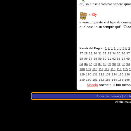
ely sn alessia volevo sapere quan
x Ely
è vero....questo è il tipo di cons
qualcosa io sn sempre qui!!!Ciao
Pareti del Bagno:
1
2
3
4
5
6
7
8
9
27
28
29
30
31
32
33
34
35
36
37
55
56
57
58
59
60
61
62
63
64
65
83
84
85
86
87
88
89
90
91
92
93
108
109
110
111
112
113
114
115
1
129
130
131
132
133
134
135
136
149
150
151
152
153
154
155
156
Manda
anche tu il tuo mess
Chi siamo
|
Privacy
|
Pubbl
All the mate