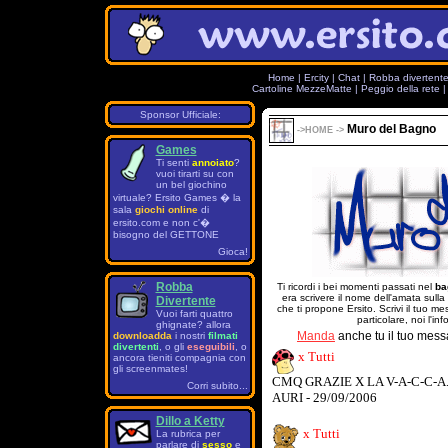
Home
|
Ercity
|
Chat
|
Robba divertent
Cartoline MezzeMatte
|
Peggio della rete
Sponsor Ufficiale:
Muro del Bagno
->
HOME
->
Games
Ti senti
annoiato
?
vuoi tirarti su con
un bel giochino
virtuale? Ersito Games � la
sala
giochi online
di
ersito.com e non c'�
bisogno del GETTONE
Gioca!
Robba
Ti ricordi i bei momenti passati nel
ba
era scrivere il nome dell'amata sulla
Divertente
che ti propone Ersito. Scrivi il tuo 
Vuoi farti quattro
particolare, noi l'in
ghignate? allora
Manda
anche tu il tuo mess
downloadda
i nostri
filmati
divertenti
, o gli
eseguibili
, o
x Tutti
ancora tieniti compagnia con
gli screenmates!
CMQ GRAZIE X LA V-A-C-C-A..
Corri subito...
AURI - 29/09/2006
Dillo a Ketty
x Tutti
La rubrica per
parlare di
sesso
e