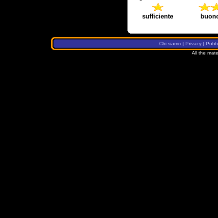
sufficiente
buon
Chi siamo
|
Privacy
|
Pubbl
All the mate