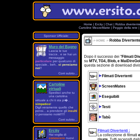
Home
|
Ercity
|
Chat
|
Robba divertent
Cartoline MezzeMatte
|
Peggio della rete
Sponsor Ufficiale:
Robba Divertent
->
HOME
->
Muro del Bagno
Lascia le tue
tracce.. e se hai un
Dopo il successo dei "
Filmati Di
messaggio
su
MTV, TG4, Blob, e MaiDireGo
particolare
per qualcuno di
speciale.. beh..
ci pensiamo
questa sezione di download divis
noi
!!
Corri subito...
Filmati Divertenti
Cartoline
ScreenMates
virtuali
Spedisci anche tu
una cartolina
Eseguibili
virtuale a chi ti sta pi�...
simpatico
!
Testi
Digli veramente quello che
pensi... a prendere gli
insulti
ci pensiamo noiiiii!!!!!
Tabù
Corri subito...
Ercity
Filmati Divertenti :
Hai voglia di
La collezzione di filmati
e
conoscere
nuovi
risate
. Tutti recensiti d