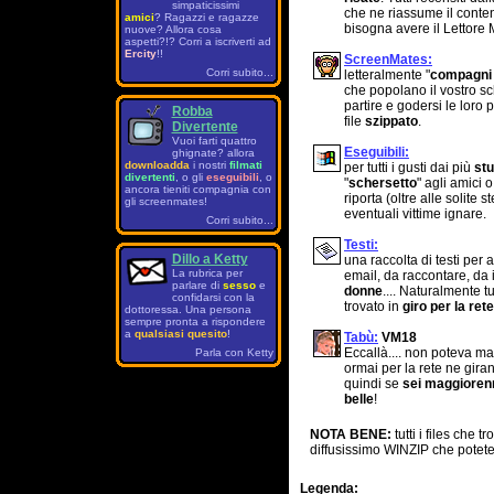
simpaticissimi
che ne riassume il contenut
amici
? Ragazzi e ragazze
bisogna avere il Lettore 
nuove? Allora cosa
aspetti?!? Corri a iscriverti ad
Ercity
!!
ScreenMates:
Corri subito...
letteralmente "
compagni
che popolano il vostro s
partire e godersi le loro 
Robba
file
szippato
.
Divertente
Vuoi farti quattro
Eseguibili:
ghignate? allora
downloadda
i nostri
filmati
per tutti i gusti dai più
stu
divertenti
, o gli
eseguibili
, o
"
schersetto
" agli amici o
ancora tieniti compagnia con
riporta (oltre alle solite 
gli screenmates!
eventuali vittime ignare.
Corri subito...
Testi:
Dillo a Ketty
una raccolta di testi per
La rubrica per
email, da raccontare, da
parlare di
sesso
e
donne
.... Naturalmente t
confidarsi con la
trovato in
giro per la rete
dottoressa. Una persona
sempre pronta a rispondere
a
qualsiasi quesito
!
Tabù:
VM18
Eccallà.... non poteva m
Parla con Ketty
ormai per la rete ne gira
quindi se
sei maggiore
belle
!
NOTA BENE:
tutti i files che 
diffusissimo WINZIP che potete 
Legenda: