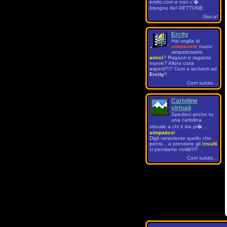
ersito.com e non c'�
bisogno del GETTONE
Gioca!
Ercity
Hai voglia di
conoscere
nuovi
simpaticissimi
amici
? Ragazzi e ragazze
nuove? Allora cosa
aspetti?!? Corri a iscriverti ad
Ercity
!!
Corri subito...
Cartoline
virtuali
Spedisci anche tu
una cartolina
virtuale a chi ti sta pi�...
simpatico
!
Digli veramente quello che
pensi... a prendere gli
insulti
ci pensiamo noiiiii!!!!!
Corri subito...