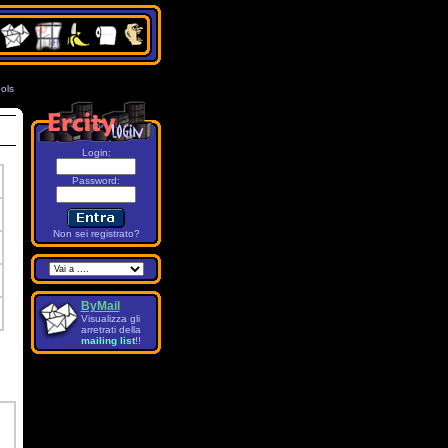
ols
7
Login:
Password
:
Non sei registrato?
ByMail
Visualizza gli
arretrati della
mailing list
!!