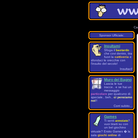
Ca
Sponsor Ufficiale:
Insultami
Sfoga il
bastardo
che covi dentro, tira
fuori la
cattiveria
e
sfondaci le orecchie con
l'insulto del secolo!
Insultaci!
Muro del Bagno
Lascia le tue
tracce.. e se hai un
messaggio
particolare
per qualcuno di
speciale.. beh..
ci pensiamo
noi
!!
Corri subito...
Games
Ti senti
annoiato
?
vuoi tirarti su con
un bel giochino
virtuale? Ersito Games � la
sala
giochi online
di