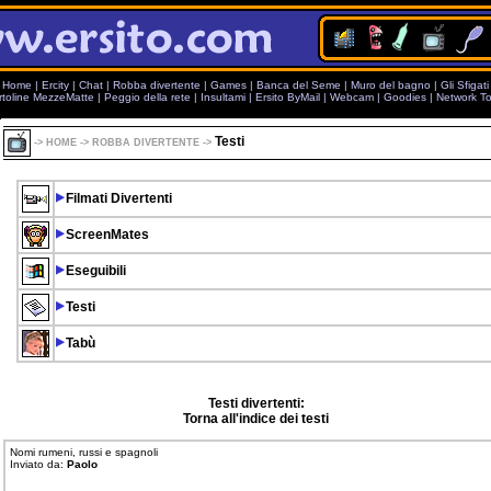
Home
|
Ercity
|
Chat
|
Robba divertente
|
Games
|
Banca del Seme
|
Muro del bagno
|
Gli Sfigati
rtoline MezzeMatte
|
Peggio della rete
|
Insultami
|
Ersito ByMail
|
Webcam
|
Goodies
|
Network To
Testi
->
HOME
->
ROBBA DIVERTENTE
->
Filmati Divertenti
ScreenMates
Eseguibili
Testi
Tabù
Testi divertenti:
Torna all'indice dei testi
Nomi rumeni, russi e spagnoli
Inviato da:
Paolo