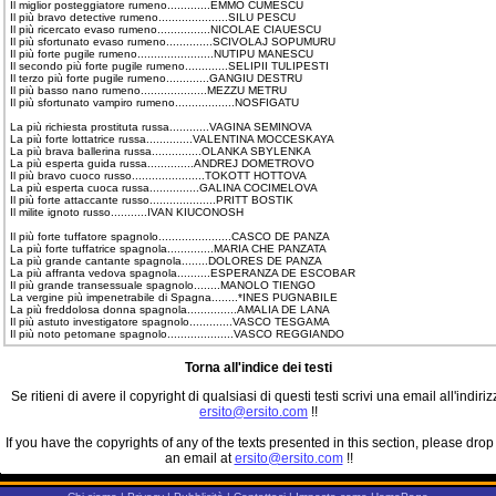
Il miglior posteggiatore rumeno.............EMMO CUMESCU
Il più bravo detective rumeno.....................SILU PESCU
Il più ricercato evaso rumeno................NICOLAE CIAUESCU
Il più sfortunato evaso rumeno..............SCIVOLAJ SOPUMURU
Il più forte pugile rumeno.......................NUTIPU MANESCU
Il secondo più forte pugile rumeno.............SELIPII TULIPESTI
Il terzo più forte pugile rumeno.............GANGIU DESTRU
Il più basso nano rumeno....................MEZZU METRU
Il più sfortunato vampiro rumeno..................NOSFIGATU
La più richiesta prostituta russa............VAGINA SEMINOVA
La più forte lottatrice russa..............VALENTINA MOCCESKAYA
La più brava ballerina russa...............OLANKA SBYLENKA
La più esperta guida russa..............ANDREJ DOMETROVO
Il più bravo cuoco russo......................TOKOTT HOTTOVA
La più esperta cuoca russa...............GALINA COCIMELOVA
Il più forte attaccante russo....................PRITT BOSTIK
Il milite ignoto russo...........IVAN KIUCONOSH
Il più forte tuffatore spagnolo......................CASCO DE PANZA
La più forte tuffatrice spagnola..............MARIA CHE PANZATA
La più grande cantante spagnola........DOLORES DE PANZA
La più affranta vedova spagnola..........ESPERANZA DE ESCOBAR
Il più grande transessuale spagnolo........MANOLO TIENGO
La vergine più impenetrabile di Spagna........*INES PUGNABILE
La più freddolosa donna spagnola...............AMALIA DE LANA
Il più astuto investigatore spagnolo.............VASCO TESGAMA
Il più noto petomane spagnolo....................VASCO REGGIANDO
Torna all'indice dei testi
Se ritieni di avere il copyright di qualsiasi di questi testi scrivi una email all'indiriz
ersito@ersito.com
!!
If you have the copyrights of any of the texts presented in this section, please drop
an email at
ersito@ersito.com
!!