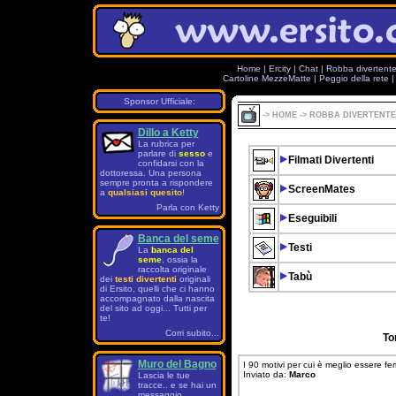
Home
|
Ercity
|
Chat
|
Robba divertent
Cartoline MezzeMatte
|
Peggio della rete
Sponsor Ufficiale:
->
HOME
->
ROBBA DIVERTENTE
Dillo a Ketty
La rubrica per
parlare di
sesso
e
Filmati Divertenti
confidarsi con la
dottoressa. Una persona
sempre pronta a rispondere
ScreenMates
a
qualsiasi quesito
!
Parla con Ketty
Eseguibili
Banca del seme
Testi
La
banca del
seme
, ossia la
raccolta originale
Tabù
dei
testi divertenti
originali
di Ersito, quelli che ci hanno
accompagnato dalla nascita
del sito ad oggi... Tutti per
te!
Corri subito...
To
Muro del Bagno
I 90 motivi per cui è meglio essere f
Inviato da:
Marco
Lascia le tue
tracce.. e se hai un
messaggio