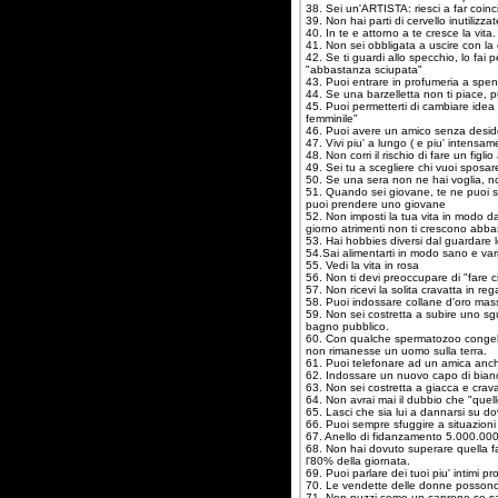
38. Sei un'ARTISTA: riesci a far coinc
39. Non hai parti di cervello inutilizzat
40. In te e attorno a te cresce la vita.
41. Non sei obbligata a uscire con l
42. Se ti guardi allo specchio, lo fai 
"abbastanza sciupata"
43. Puoi entrare in profumeria a spend
44. Se una barzelletta non ti piace, p
45. Puoi permetterti di cambiare idea
femminile"
46. Puoi avere un amico senza desi
47. Vivi piu' a lungo ( e piu' intensam
48. Non corri il rischio di fare un figli
49. Sei tu a scegliere chi vuoi sposare
50. Se una sera non ne hai voglia, no
51. Quando sei giovane, te ne puoi s
puoi prendere uno giovane
52. Non imposti la tua vita in modo d
giorno atrimenti non ti crescono abbas
53. Hai hobbies diversi dal guardare lo
54.Sai alimentarti in modo sano e vari
55. Vedi la vita in rosa
56. Non ti devi preoccupare di "fare c
57. Non ricevi la solita cravatta in reg
58. Puoi indossare collane d'oro mas
59. Non sei costretta a subire uno sgu
bagno pubblico.
60. Con qualche spermatozoo congela
non rimanesse un uomo sulla terra.
61. Puoi telefonare ad un amica anch
62. Indossare un nuovo capo di bianch
63. Non sei costretta a giacca e crav
64. Non avrai mai il dubbio che "quello
65. Lasci che sia lui a dannarsi su d
66. Puoi sempre sfuggire a situazioni d
67. Anello di fidanzamento 5.000.000;
68. Non hai dovuto superare quella fa
l'80% della giornata.
69. Puoi parlare dei tuoi piu' intimi 
70. Le vendette delle donne possono 
71. Non puzzi come un caprone se sal