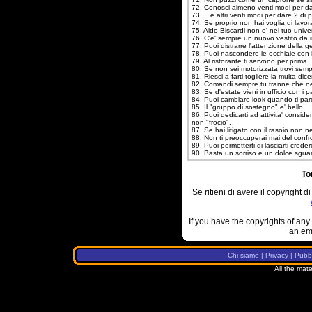
72. Conosci almeno venti modi per da
73. ...e altri venti modi per dare 2 di
74. Se proprio non hai voglia di lavo
75. Aldo Biscardi non e' nel tuo unive
76. C'e' sempre un nuovo vestito da 
77. Puoi distrarre l'attenzione della 
78. Puoi nascondere le occhiaie con i
79. Al ristorante ti servono per prima
80. Se non sei motorizzata trovi sem
81. Riesci a farti togliere la multa di
82. Comandi sempre tu tranne che ne
83. Se d'estate vieni in ufficio con i p
84. Puoi cambiare look quando ti par
85. Il "gruppo di sostegno" e' bello.
86. Puoi dedicarti ad attivita' consid
non "frocio".
87. Se hai litigato con il rasoio non n
88. Non ti preoccuperai mai del confro
89. Puoi permetterti di lasciarti crede
90. Basta un sorriso e un dolce sguard
To
Se ritieni di avere il copyright di
If you have the copyrights of any 
an em
Chi siamo
|
Privacy
|
Pubbl
All the mate