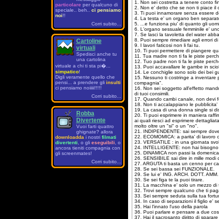
1. Non sei costretta a tenere conto fi
particolare
per qualcuno di
2. Non e' detto che se non ti piace il 
speciale.. beh..
ci pensiamo
3. Ti puoi innamorare senza essere de
noi
!!
4. La testa e' un organo ben separat
Corri subito...
5. ...e funziona piu' di quanto gli uom
6. L'organo sessuale femminile e' uno 
7. Se lasci la tavoletta del water abb
8. Puoi sempre rimediare agli errori d
Cartoline
9. I lavori faticosi non li fai tu.
virtuali
10. Ti puoi permettere di piangere qu
Spedisci anche tu
11. Tua madre non ti fa le piste perche'
una cartolina
12. Tuo padre non ti fa le piste perche
virtuale a chi ti sta pi�...
13. Puoi accavallare le gambe in scio
simpatico
!
14. Le conchiglie sono solo dei bei gu
Digli veramente quello che
15. Nessuno ti costringe a inventare 
pensi... a prendere gli
insulti
compagnia".
ci pensiamo noiiiii!!!!!
16. Non sei soggetto all'effetto man
di tuoi consimili.
Corri subito...
17. Quando cambi canale, non devi fe
18. Non ti accalappiano le pubblicita'
19. La casa di una donna single si di
Robba
20. Ti puoi esprimere in maniera raffi
Divertente
ai quali riesci ad esprimere dettaglia
molto oltre un "si" o un "no".
Vuoi farti quattro
21. INDIPENDENTE: sai sempre dove s
ghignate? allora
22. ECOMOMICA: a parita' di lavoro 
downloadda
i nostri
filmati
23. VERSATILE : in una giornata svolg
divertenti
, o gli
eseguibili
, o
24. INTELLIGENTE: non hai bisogno di 
ancora tieniti compagnia con
25. DINAMICA non passi la domenica 
gli screenmates!
26. SENSIBILE sai dire in mille modi di
Corri subito...
27. ARGUTA ti basta un cenno per capir
28. Se sei bassa sei FUNZIONALE.
29. Se lui e' ING. ARCH. DOTT. AMM.
30. Se sei figa te la puoi tirare.
31. La macchina e' solo un mezzo di t
32. Trovi sempre qualcuno che ti pag
33. Sei sempre seduta sulla tua fortu
34. In caso di separazioni il figlio e
35. Hai l'innato l'uso della parola
36. Puoi parlare e pensare a due c
37. Hai il sacrosanto diritto di spara