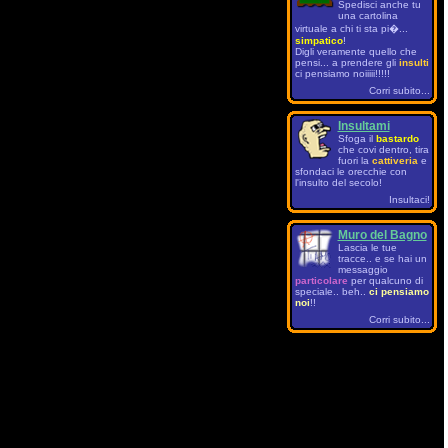
Spedisci anche tu
una cartolina
virtuale a chi ti sta pi�...
simpatico
!
Digli veramente quello che
pensi... a prendere gli
insulti
ci pensiamo noiiiii!!!!!
Corri subito...
Insultami
Sfoga il
bastardo
che covi dentro, tira
fuori la
cattiveria
e
sfondaci le orecchie con
l'insulto del secolo!
Insultaci!
Muro del Bagno
Lascia le tue
tracce.. e se hai un
messaggio
particolare
per qualcuno di
speciale.. beh..
ci pensiamo
noi
!!
Corri subito...