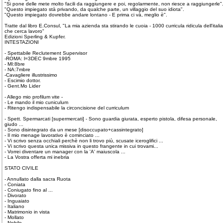
"Si pone delle mete molto facili da raggiungere e poi, regolarmente, non riesce a raggiungerle"
"Questo impiegato stà privando, da qualche parte, un villaggio del suo idiota".
"Questo impiegato dovrebbe andare lontano - E prima ci và, meglio è".
Tratte dal libro E.Consul, "La mia azienda sta stirando le cuoia - 1000 curricula ridicula dell'italia
che cerca lavoro"
Edizioni Sperling & Kupfer.
INTESTAZIONI
- Spettabile Reclutement Supervisor
-ROMA: l=3DEC 9mbre 1995
- MI:8bre
- NA:7mbre
-Cavagliere illustrissimo
- Escimio dottor.
- Gent.Mo Lider
- Allego mio profilum vite -
- Le mando il mio cuniculum
- Ritengo indispensabile la circoncisione del curriculum
- Spett. Spermarcati [supermercati] - Sono guardia giurata, esperto pistola, difesa personale,
giudo ...
- Sono disintegrato da un mese [disoccupato+cassintegrato]
- Il mio menage lavorativo è cominciato ...
- Vi scrivo senza occhiali perchè non li trovo più, scusate iceroglifici ...
- Vi scrivo questa unica missiva in questo frangente in cui trovami...
- Vorrei diventare un manager con la 'A' maiuscola ...
- La Vostra offerta mi inebria
STATO CIVILE
- Annullato dalla sacra Ruota
- Coniata
- Coniugato fino al ...
- Divorato
- Inguaiato
- Italiano
- Matrimonio in vista
- Mollato
- Nobile