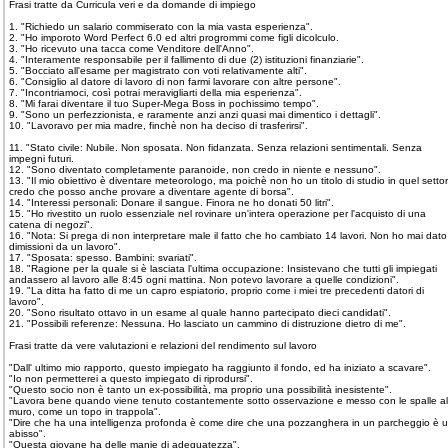
Frasi tratte da Curricula veri e da domande di impiego
1. "Richiedo un salario commiserato con la mia vasta esperienza".
2. "Ho imporoto Word Perfect 6.0 ed altri progrommi come figli dicolculo.
3. "Ho ricevuto una tacca come Venditore dell'Anno".
4. "Interamente responsabile per il fallimento di due (2) istituzioni finanziarie".
5. "Bocciato all'esame per magistrato con voti relativamente alti".
6. "Consiglio al datore di lavoro di non farmi lavorare con altre persone".
7. "Incontriamoci, così potrai meravigliarti della mia esperienza".
8. "Mi farai diventare il tuo Super-Mega Boss in pochissimo tempo".
9. "Sono un perfezzionista, e raramente anzi anzi quasi mai dimentico i dettagli".
10. "Lavoravo per mia madre, finchè non ha deciso di trasferirsi".
11. "Stato civile: Nubile. Non sposata. Non fidanzata. Senza relazioni sentimentali. Senza
impegni futuri.
12. "Sono diventato completamente paranoide, non credo in niente e nessuno".
13. "Il mio obiettivo è diventare meteorologo, ma poichè non ho un titolo di studio in quel setto
credo che posso anche provare a diventare agente di borsa".
14. "Interessi personali: Donare il sangue. Finora ne ho donati 50 litri".
15. "Ho rivestito un ruolo essenziale nel rovinare un'intera operazione per l'acquisto di una
catena di negozi".
16. "Nota: Si prega di non interpretare male il fatto che ho cambiato 14 lavori. Non ho mai dato
dimissioni da un lavoro".
17. "Sposata: spesso. Bambini: svariati".
18. "Ragione per la quale si è lasciata l'ultima occupazione: Insistevano che tutti gli impiegati
andassero al lavoro alle 8:45 ogni mattina. Non potevo lavorare a quelle condizioni".
19. "La ditta ha fatto di me un capro espiatorio, proprio come i miei tre precedenti datori di
lavoro".
20. "Sono risultato ottavo in un esame al quale hanno partecipato dieci candidati".
21. "Possibili referenze: Nessuna. Ho lasciato un cammino di distruzione dietro di me".
Frasi tratte da vere valutazioni e relazioni del rendimento sul lavoro
"Dall' ultimo mio rapporto, questo impiegato ha raggiunto il fondo, ed ha iniziato a scavare".
"Io non permetterei a questo impiegato di riprodursi".
"Questo socio non è tanto un ex-possibilità, ma proprio una possibilità inesistente".
"Lavora bene quando viene tenuto costantemente sotto osservazione e messo con le spalle al
muro, come un topo in trappola".
"Dire che ha una intelligenza profonda è come dire che una pozzanghera in un parcheggio è 
abisso".
"Questa giovane ha delle manie di adeguatezza".