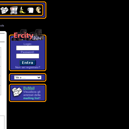
ols
7
Login:
Password
:
Non sei registrato?
ByMail
Visualizza gli
arretrati della
mailing list
!!