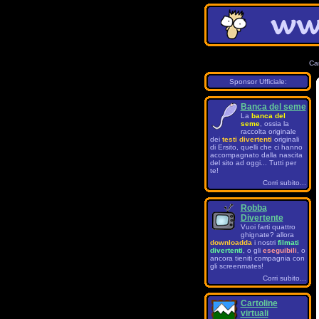
Ca
Sponsor Ufficiale:
Banca del seme
La
banca del
seme
, ossia la
raccolta originale
dei
testi divertenti
originali
di Ersito, quelli che ci hanno
accompagnato dalla nascita
del sito ad oggi... Tutti per
te!
Corri subito...
Robba
Divertente
Vuoi farti quattro
ghignate? allora
downloadda
i nostri
filmati
divertenti
, o gli
eseguibili
, o
ancora tieniti compagnia con
gli screenmates!
Corri subito...
Cartoline
virtuali