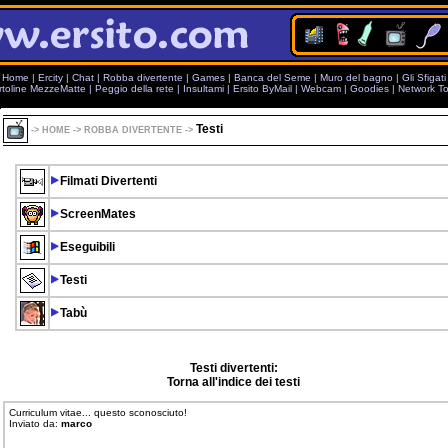
Home
|
Ercity
|
Chat
|
Robba divertente
|
Games
|
Banca del Seme
|
Muro del bagno
|
Gli Sfigati
rtoline MezzeMatte
|
Peggio della rete
|
Insultami
|
Ersito ByMail
|
Webcam
|
Goodies
|
Network To
Testi
->
HOME
->
ROBBA DIVERTENTE
->
Filmati Divertenti
ScreenMates
Eseguibili
Testi
Tabù
Testi divertenti:
Torna all'indice dei testi
Curriculum vitae... questo sconosciuto!
Inviato da:
marco