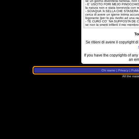
se un giorno diventerai famosa, non s
- E' USCITO FORI MEJO PINOCCHIO
la natura non e stata benevola con te
- SCIAQUA 'A SELLA CHE STASERA
cerca di avere un igiene intima accur
logorante (per lo piu rivolto ad una r
- TE CURO CO' 'NA SUPPOSTA DE 
se non la smetti infilerò il mio membr
To
Se ritieni di avere il copyright di
If you have the copyrights of any 
an em
Chi siamo
|
Privacy
|
Pubbl
All the mate