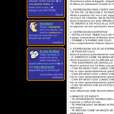
virtuale? Ersito Games � la
(Avvertenza prima di leggerlo: simpati
sala
giochi online
di
di difesa per abbassarsi al livello di
ersito.com e non c'�
1. ESPRESSIONI FINALI DOPO VI
bisogno del GETTONE
-TE PIO PE' LE RECCHIE E TE AR
Gioca!
riferito a persona che non e piu' sopp
-IN CULO TE C'ENTRA, MA IN TESTA
dicesi di persona con serie difficolta
Insultami
-TE SMONTO E DO FOCO ALLE IST
mi appresto ad una operazione irrever
Sfoga il
bastardo
che covi dentro, tira
2. ESPRESSIONI ESORTATIVE
fuori la
cattiveria
e
- VATTELA A PIJA' 'NDER CULO DE
sfondaci le orecchie con
ti prego cortesemente di liberare qu
l'insulto del secolo!
- STAMME A 'N PARMO DAR CULO:
Insultaci!
il tuo comportamento irritante impon
3. ESPRESSIONI VOLTE AD ESPRI
Ersito ByMail
- JE PESA ER CULO:
dicesi di persona particolarmente no
Visita l'archivio di
- E' SIMPATICO COME 'NA MANO AR
email che sono
dicesi di persona che ha difficolta ad
state mandate in
- T'HA SVAPORATO ER CERVELLO:
questi ultimi due anni! Pi� di
dicesi a persona che ha detto una gro
foto divertenti
150
- C'HAI ER NASO COSI' LUNGO CHE
disponibili per il download!
hai un naso spropositatamente grande
- C'HAI ER NASO COSI' LUNGO CHE
Corri subito alle foto
hai un naso spropositatamente grande
divertenti
- C'HAI ER NASO COSI' LUNGO CH
hai un naso spropositatamente grande
- C'HAI 'NA NASCA CHE DA PICCO
'MBOCCA':
sono affascinato dalle abnormi dimen
4.MINACCE ED INSULTI
- TE SPORVERO/TE SPARECCHIO L
ti prendo a ceffoni sul viso
- TE PARCHEGGIO 'NA MANO IN FA
vedi sopra
- TE MISCHIO COME UN MAZZO DE
rivedi sopra