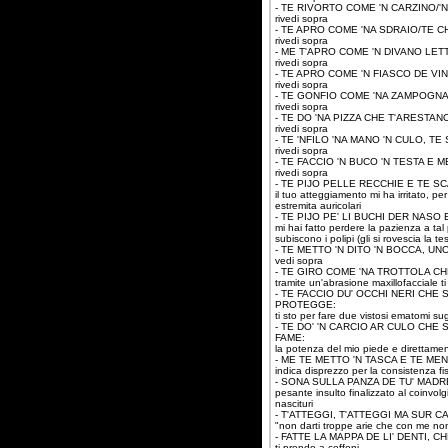
- TE RIVORTO COME 'N CARZINO/'
rivedi sopra
- TE APRO COME 'NA SDRAIO/TE C
rivedi sopra
- ME T'APRO COME 'N DIVANO LETT
rivedi sopra
- TE APRO COME 'N FIASCO DE VIN
rivedi sopra
- TE GONFIO COME 'NA ZAMPOGN
rivedi sopra
- TE DO 'NA PIZZA CHE T'ARESTA
rivedi sopra
- TE 'NFILO 'NA MANO 'N CULO, T
rivedi sopra
- TE FACCIO 'N BUCO 'N TESTA E
rivedi sopra
- TE PIJO PELLE RECCHIE E TE S
il tuo atteggiamento mi ha irritato, p
estremita auricolari
- TE PIJO PE' LI BUCHI DER NASO
mi hai fatto perdere la pazienza a tal
subiscono i polipi (gli si rovescia la t
- TE METTO 'N DITO 'N BOCCA, U
vedi sopra
- TE GIRO COME 'NA TROTTOLA CH
tramite un'abrasione maxillofacciale 
- TE FACCIO DU' OCCHI NERI CHE 
PROTEGGE:
ti sto per fare due vistosi ematomi sug
- TE DO' 'N CARCIO AR CULO CHE 
FAME:
la potenza del mio piede e direttament
- ME TE METTO 'N TASCA E TE ME
indica disprezzo per la consistenza fis
- SONA SULLA PANZA DE TU' MADR
pesante insulto finalizzato al coinvol
nascituri
- T'ATTEGGI, T'ATTEGGI MA SUR 
"non darti troppe arie che con me no
- FATTE LA MAPPA DE LI' DENTI, CH
ti prendo a ceffoni