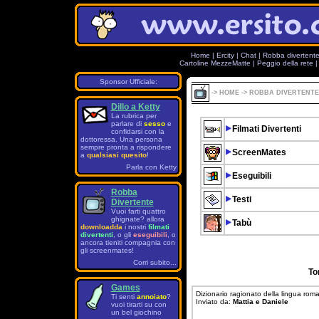
Home
|
Ercity
|
Chat
|
Robba divertent
Cartoline MezzeMatte
|
Peggio della rete
Sponsor Ufficiale:
->
HOME
->
ROBBA DIVERTENTE
Dillo a Ketty
La rubrica per
parlare di
sesso
e
Filmati Divertenti
confidarsi con la
dottoressa. Una persona
sempre pronta a rispondere
ScreenMates
a
qualsiasi quesito
!
Parla con Ketty
Eseguibili
Robba
Testi
Divertente
Vuoi farti quattro
ghignate? allora
Tabù
downloadda
i nostri
filmati
divertenti
, o gli
eseguibili
, o
ancora tieniti compagnia con
gli screenmates!
Corri subito...
To
Games
Dizionario ragionato della lingua rom
Ti senti
annoiato
?
Inviato da:
Mattia e Daniele
vuoi tirarti su con
un bel giochino