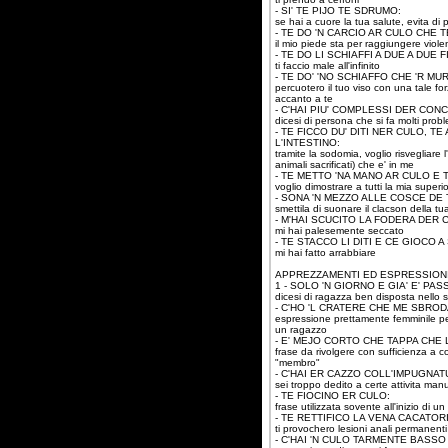
- SI' TE PIJO TE SDRUMO:
se hai a cuore la tua salute, evita di
- TE DO 'N CARCIO AR CULO CHE 
il mio piede sta per raggiungere viol
- TE DO LI SCHIAFFI A DUE A DUE
ti faccio male all'infinito
- TE DO' 'NO SCHIAFFO CHE 'R MUR
percuotero il tuo viso con una tale fo
accanto a te
- C'HAI PIU' COMPLESSI DER CO
dicesi di persona che si fa molti proble
- TE FICCO DU' DITI NER CULO, 
L'INTESTINO:
tramite la sodomia, voglio risvegliare l
animali sacrificati) che e' in me
- TE METTO 'NA MANO AR CULO E
voglio dimostrare a tutti la mia superio
- SONA 'N MEZZO ALLE COSCE DE T
smettila di suonare il clacson della t
- M'HAI SCUCITO LA FODERA DER 
mi hai palesemente seccato
- TE STACCO LI DITI E CE GIOCO 
mi hai fatto arrabbiare
APPREZZAMENTI ED ESPRESSION
1 - SOLO 'N GIORNO E GIA' E' PASS
dicesi di ragazza ben disposta nello sv
- C'HO 'L CRATERE CHE ME SBROD
espressione prettamente femminile pe
un ragazzo
- E' MEJO CORTO CHE TAPPA CHE
frase da rivolgere con sufficienza a co
"membro"
- C'HAI ER CAZZO COLL'IMPUGNA
sei troppo dedito a certe attivita manua
- TE FIOCINO ER CULO:
frase utilizzata sovente all'inizio di 
- TE RETTIFICO LA VENA CACATORI
ti provochero lesioni anali permanenti
- C'HAI 'N CULO TARMENTE BASSO