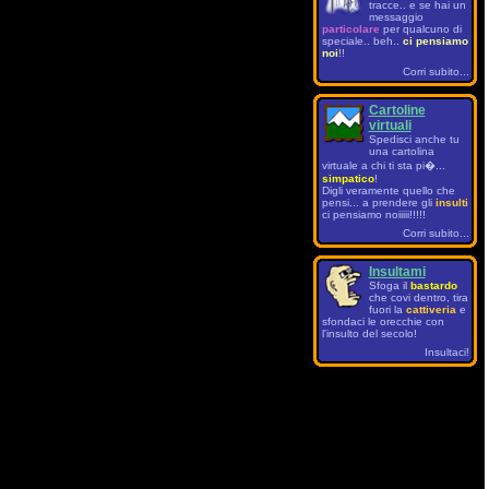
tracce.. e se hai un
messaggio
particolare
per qualcuno di
speciale.. beh..
ci pensiamo
noi
!!
Corri subito...
Cartoline
virtuali
Spedisci anche tu
una cartolina
virtuale a chi ti sta pi�...
simpatico
!
Digli veramente quello che
pensi... a prendere gli
insulti
ci pensiamo noiiiii!!!!!
Corri subito...
Insultami
Sfoga il
bastardo
che covi dentro, tira
fuori la
cattiveria
e
sfondaci le orecchie con
l'insulto del secolo!
Insultaci!