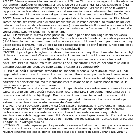
ARIETE: Vostra suocera è in congiunzione con il Signor Gino, suo compagno di polka al circolo
dei ferrovieri. Sarà quindi impegnata a fare le prove dei passi di danza e ciò la distoglierà dal
rompervi sistematicamente i coglioni per tutto il prossimo mese. Venere in Leone favorisce i
rapporti amorosi; lasciatevi trasportare da quel sentimento puro e bellissimo che provate per il
cane del vostro vicino e smettetela di guardare con occhio voluttuoso i telefilm di Rin Tin Tin.
TORO: Marte in Leone cerca di mettere un po� di zizzania tra le vostre amicizie. Pino Maruli
invece, vostro sedicente vicino di casa proprietario di un import-export di autoradio (le preleva
dalle automobili in sosta e le rivende di nascosto), vuole mettere tutto fuorchè la zizzania tra le
cosce di vostra sorella. Diffidate delle sue parole rassicuranti e fate suturare le parti intime alla
vostra stretta parente leggermente ninfomane.
GEMELLI: Mercurio in questo mese passa in Leone e pone fine alla lunga sosta nel vostro
segno. Vostra sorella invece, passa dalla Circonvallazione alla Strada Provinciale e passa a To
(cioè Mimmo lo sfregiato noto tutore del quartiere), e sosterà in quella zona per parecchio temp
Vostra sorella si chiama Piero? Forse adesso comprenderete il perché di quel lungo soggiorno 
Casablanca dal quale è tornato leggermente cambiato�
CANCRO: I piccoli guai famigliari non devono turbare il vostro equilibrio. Lasciate che i vostri figl
si divertano a tirare sassi. Che importa se voi lo facevate lanciandoli in uno stagno e loro invece
gettano da un cavalcavia sopra l�autostrada. I tempi cambiano e voi fareste bene ad
adeguarvi. Bene la salute, ma forse fareste bene a consultare il medico per sapere se quelle
pastiglie colorate che prendete sono adatte a curare la depressione�
LEONE: Un po� di malumore serpeggia nel rapporto di coppia. Sarà dovuto forse, a quegli
oggettini di gomma trovati nascosti in camera vostra. Forse serve per ravvivare il vostro menàg
comunque sarà sempre meglio di quella tanica di benzina che avete trovato l�ultima volta o de
garzone del panettiere che avete inspiegabilmente scoperto nella doccia poco tempo fa. In
amore occorre pazienza e comprensione.
VERGINE: Avete davanti a voi un periodo di lunga riflessione e meditazione, contornati da un
sacco di gente che controllerà il vostro stato fisico e mentale. Incontrerete nuovi amici ed una
persona con cui dividere l�alloggio. Potrete camminare parecchio e vedere spesso amici e
parenti, ed uscirete da questa fase con nuovo vigore ed entusiasmo. La prossima volta però,
evitate di spacciare di fronte alla caserma dei Carabinieri.
BILANCIA: Una nuova professione vi darà un sacco di soddisfazioni. Lavorerete in mezzo alla
gente in una zona di grande passaggio e traffico. Tutti coloro che incontrerete per motivi
professionali vi lasceranno laute mance e sui loro volti noterete evidenti i segni della
soddisfazione e della raggiunta tranquillità. Con le vostre mani spazzerete via ciò che rimarrà d
loro sfoghi e laverete con limpida acqua ogni segno del loro passaggio. Cercate solo di sceglie
il bagno di un Autogrill sulla A1.
SCORPIONE: Siete depressi perché pensate di essere soli al mondo, di non piacere a nessun
Pensate che la vita non sia stata generosa con voi e vi sentite quasi inutili? Ritenete di non
risultare simpatici alla gente, di non essere brillanti e di essere quasi ripugnanti alla vista? Sì