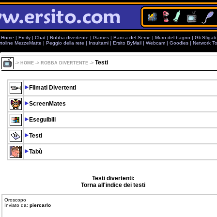
Home
|
Ercity
|
Chat
|
Robba divertente
|
Games
|
Banca del Seme
|
Muro del bagno
|
Gli Sfigati
rtoline MezzeMatte
|
Peggio della rete
|
Insultami
|
Ersito ByMail
|
Webcam
|
Goodies
|
Network To
Testi
->
HOME
->
ROBBA DIVERTENTE
->
Filmati Divertenti
ScreenMates
Eseguibili
Testi
Tabù
Testi divertenti:
Torna all'indice dei testi
Oroscopo
Inviato da:
piercarlo