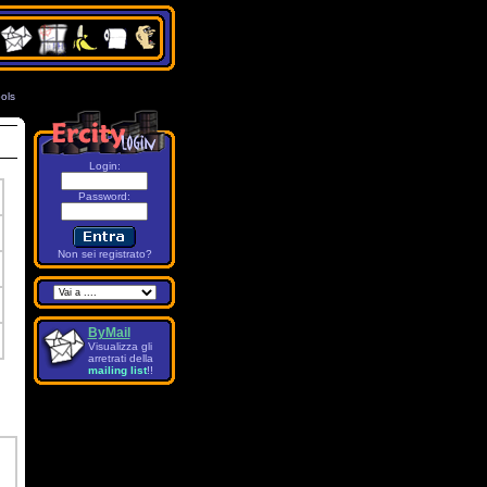
ols
7
Login:
Password
:
Non sei registrato?
ByMail
Visualizza gli
arretrati della
mailing list
!!