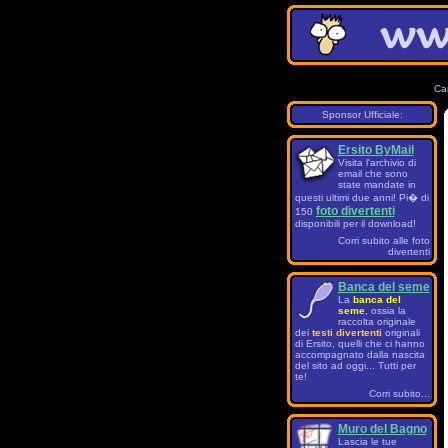
Ca
Sponsor Ufficiale:
Ersito ByMail
Visita l'archivio di
email che sono
state mandate in
questi ultimi due anni! Pi� di
foto divertenti
150
disponibili per il download!
Corri subito alle foto
divertenti
Banca del seme
La
banca del
seme
, ossia la
raccolta originale
dei
testi divertenti
originali
di Ersito, quelli che ci hanno
accompagnato dalla nascita
del sito ad oggi... Tutti per
te!
Corri subito...
Muro del Bagno
Lascia le tue