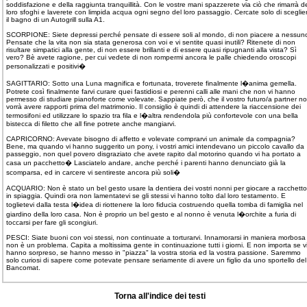
soddisfazione e della raggiunta tranquillità. Con le vostre mani spazzerete via ciò che rimarrà d
loro sfoghi e laverete con limpida acqua ogni segno del loro passaggio. Cercate solo di sceglie
il bagno di un Autogrill sulla A1.
SCORPIONE: Siete depressi perché pensate di essere soli al mondo, di non piacere a nessun
Pensate che la vita non sia stata generosa con voi e vi sentite quasi inutili? Ritenete di non
risultare simpatici alla gente, di non essere brillanti e di essere quasi ripugnanti alla vista? Sì
vero? Bè avete ragione, per cui vedete di non rompermi ancora le palle chiedendo oroscopi
personalizzati e positivi�
SAGITTARIO: Sotto una Luna magnifica e fortunata, troverete finalmente l�anima gemella.
Potrete così finalmente farvi curare quei fastidiosi e perenni calli alle mani che non vi hanno
permesso di studiare pianoforte come volevate. Sappiate però, che il vostro futuro/a partner n
vorrà avere rapporti prima del matrimonio. Il consiglio è quindi di attendere la riaccensione dei
termosifoni ed utilizzare lo spazio tra fila e l�altra rendendola più confortevole con una bella
bistecca di filetto che all fine potrete anche mangiarvi.
CAPRICORNO: Avevate bisogno di affetto e volevate comprarvi un animale da compagnia?
Bene, ma quando vi hanno suggerito un pony, i vostri amici intendevano un piccolo cavallo da
passeggio, non quel povero disgraziato che avete rapito dal motorino quando vi ha portato a
casa un pacchetto� Lasciatelo andare, anche perché i parenti hanno denunciato già la
scomparsa, ed in carcere vi sentireste ancora più soli�
ACQUARIO: Non è stato un bel gesto usare la dentiera dei vostri nonni per giocare a racchetto
in spiaggia. Quindi ora non lamentatevi se gli stessi vi hanno tolto dal loro testamento. E
toglietevi dalla testa l�idea di riottenere la loro fiducia costruendo quella tomba di famiglia nel
giardino della loro casa. Non è proprio un bel gesto e al nonno è venuta l�orchite a furia di
toccarsi per fare gli scongiuri.
PESCI: Siate buoni con voi stessi, non continuate a torturarvi. Innamorarsi in maniera morbosa
non è un problema. Capita a moltissima gente in continuazione tutti i giorni. E non importa se v
hanno sorpreso, se hanno messo in "piazza" la vostra storia ed la vostra passione. Saremmo
solo curiosi di sapere come potevate pensare seriamente di avere un figlio da uno sportello del
Bancomat.
Torna all'indice dei testi