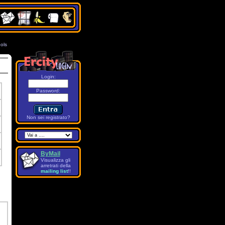
ols
7
Login:
Password
:
Non sei registrato?
ByMail
Visualizza gli
arretrati della
mailing list
!!