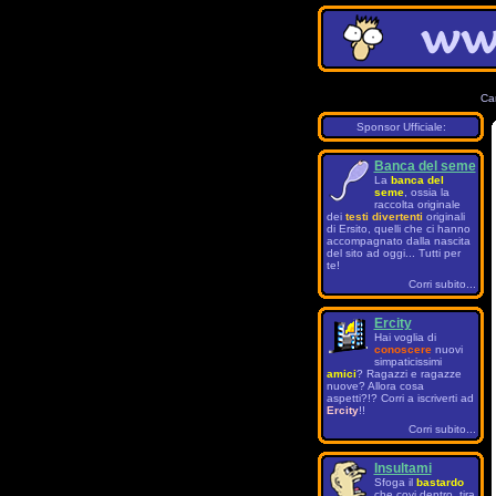
Ca
Sponsor Ufficiale:
Banca del seme
La
banca del
seme
, ossia la
raccolta originale
dei
testi divertenti
originali
di Ersito, quelli che ci hanno
accompagnato dalla nascita
del sito ad oggi... Tutti per
te!
Corri subito...
Ercity
Hai voglia di
conoscere
nuovi
simpaticissimi
amici
? Ragazzi e ragazze
nuove? Allora cosa
aspetti?!? Corri a iscriverti ad
Ercity
!!
Corri subito...
Insultami
Sfoga il
bastardo
che covi dentro, tira