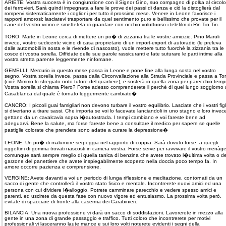
ARIETE: Vostra suocera è in congiunzione con il Signor Gino, suo compagno di polka al circolo
dei ferrovieri. Sarà quindi impegnata a fare le prove dei passi di danza e ciò la distoglierà dal
rompervi sistematicamente i coglioni per tutto il prossimo mese. Venere in Leone favorisce i
rapporti amorosi; lasciatevi trasportare da quel sentimento puro e bellissimo che provate per il
cane del vostro vicino e smettetela di guardare con occhio voluttuoso i telefilm di Rin Tin Tin.
TORO: Marte in Leone cerca di mettere un po� di zizzania tra le vostre amicizie. Pino Maruli
invece, vostro sedicente vicino di casa proprietario di un import-export di autoradio (le preleva
dalle automobili in sosta e le rivende di nascosto), vuole mettere tutto fuorchè la zizzania tra le
cosce di vostra sorella. Diffidate delle sue parole rassicuranti e fate suturare le parti intime alla
vostra stretta parente leggermente ninfomane.
GEMELLI: Mercurio in questo mese passa in Leone e pone fine alla lunga sosta nel vostro
segno. Vostra sorella invece, passa dalla Circonvallazione alla Strada Provinciale e passa a To
(cioè Mimmo lo sfregiato noto tutore del quartiere), e sosterà in quella zona per parecchio temp
Vostra sorella si chiama Piero? Forse adesso comprenderete il perché di quel lungo soggiorno 
Casablanca dal quale è tornato leggermente cambiato�
CANCRO: I piccoli guai famigliari non devono turbare il vostro equilibrio. Lasciate che i vostri figl
si divertano a tirare sassi. Che importa se voi lo facevate lanciandoli in uno stagno e loro invece
gettano da un cavalcavia sopra l�autostrada. I tempi cambiano e voi fareste bene ad
adeguarvi. Bene la salute, ma forse fareste bene a consultare il medico per sapere se quelle
pastiglie colorate che prendete sono adatte a curare la depressione�
LEONE: Un po� di malumore serpeggia nel rapporto di coppia. Sarà dovuto forse, a quegli
oggettini di gomma trovati nascosti in camera vostra. Forse serve per ravvivare il vostro menàg
comunque sarà sempre meglio di quella tanica di benzina che avete trovato l�ultima volta o de
garzone del panettiere che avete inspiegabilmente scoperto nella doccia poco tempo fa. In
amore occorre pazienza e comprensione.
VERGINE: Avete davanti a voi un periodo di lunga riflessione e meditazione, contornati da un
sacco di gente che controllerà il vostro stato fisico e mentale. Incontrerete nuovi amici ed una
persona con cui dividere l�alloggio. Potrete camminare parecchio e vedere spesso amici e
parenti, ed uscirete da questa fase con nuovo vigore ed entusiasmo. La prossima volta però,
evitate di spacciare di fronte alla caserma dei Carabinieri.
BILANCIA: Una nuova professione vi darà un sacco di soddisfazioni. Lavorerete in mezzo alla
gente in una zona di grande passaggio e traffico. Tutti coloro che incontrerete per motivi
professionali vi lasceranno laute mance e sui loro volti noterete evidenti i segni della