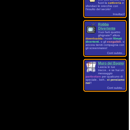
fuori la
cattiveria
e
sfondaci le orecchie con
l'insulto del secolo!
Insultaci!
Robba
Divertente
Vuoi farti quattro
ghignate? allora
downloadda
i nostri
filmati
divertenti
, o gli
eseguibili
, o
ancora tieniti compagnia con
gli screenmates!
Corri subito...
Muro del Bagno
Lascia le tue
tracce.. e se hai un
messaggio
particolare
per qualcuno di
speciale.. beh..
ci pensiamo
noi
!!
Corri subito...