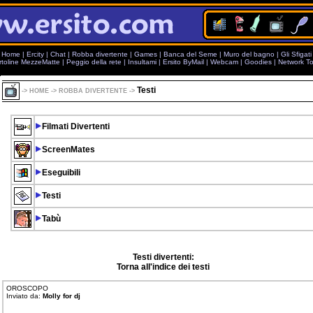
Home
|
Ercity
|
Chat
|
Robba divertente
|
Games
|
Banca del Seme
|
Muro del bagno
|
Gli Sfigati
rtoline MezzeMatte
|
Peggio della rete
|
Insultami
|
Ersito ByMail
|
Webcam
|
Goodies
|
Network To
Testi
->
HOME
->
ROBBA DIVERTENTE
->
Filmati Divertenti
ScreenMates
Eseguibili
Testi
Tabù
Testi divertenti:
Torna all'indice dei testi
OROSCOPO
Inviato da:
Molly for dj