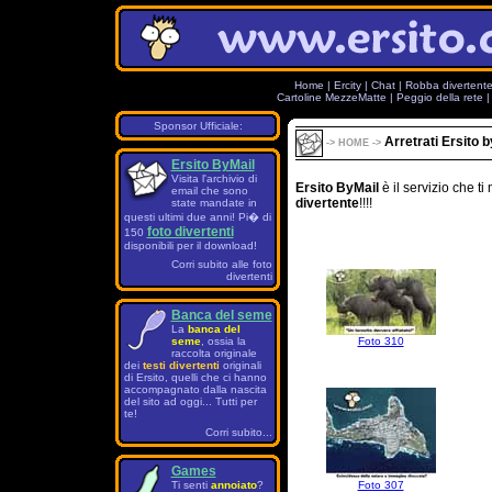
Home
|
Ercity
|
Chat
|
Robba divertent
Cartoline MezzeMatte
|
Peggio della rete
Sponsor Ufficiale:
Arretrati Ersito 
->
HOME
->
Ersito ByMail
Visita l'archivio di
Ersito ByMail
è il servizio che 
email che sono
divertente
!!!!
state mandate in
questi ultimi due anni! Pi� di
foto divertenti
150
disponibili per il download!
Corri subito alle foto
divertenti
Banca del seme
La
banca del
seme
, ossia la
Foto 310
raccolta originale
dei
testi divertenti
originali
di Ersito, quelli che ci hanno
accompagnato dalla nascita
del sito ad oggi... Tutti per
te!
Corri subito...
Games
Ti senti
annoiato
?
Foto 307