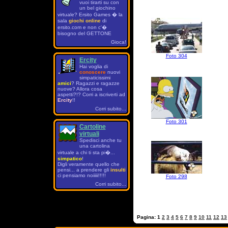
vuoi tirarti su con
un bel giochino
virtuale? Ersito Games � la
sala
giochi online
di
ersito.com e non c'�
bisogno del GETTONE
Gioca!
Foto 304
Ercity
Hai voglia di
conoscere
nuovi
simpaticissimi
amici
? Ragazzi e ragazze
nuove? Allora cosa
aspetti?!? Corri a iscriverti ad
Ercity
!!
Corri subito...
Foto 301
Cartoline
virtuali
Spedisci anche tu
una cartolina
virtuale a chi ti sta pi�...
simpatico
!
Digli veramente quello che
pensi... a prendere gli
insulti
ci pensiamo noiiiii!!!!!
Foto 298
Corri subito...
Pagina:
1
2
3
4
5
6
7
8
9
10
11
12
13