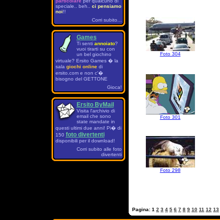
particolare
per qualcuno di
speciale.. beh..
ci pensiamo
noi
!!
Corri subito...
Games
Ti senti
annoiato
?
vuoi tirarti su con
Foto 304
un bel giochino
virtuale? Ersito Games � la
sala
giochi online
di
ersito.com e non c'�
bisogno del GETTONE
Gioca!
Ersito ByMail
Visita l'archivio di
email che sono
Foto 301
state mandate in
questi ultimi due anni! Pi� di
foto divertenti
150
disponibili per il download!
Corri subito alle foto
divertenti
Foto 298
Pagina:
1
2
3
4
5
6
7
8
9
10
11
12
13