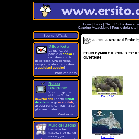
Home
|
Ercity
|
Chat
|
Robba divertent
Cartoline MezzeMatte
|
Peggio della rete
Sponsor Ufficiale:
Arretrati Ersito 
->
HOME
->
Dillo a Ketty
La rubrica per
Ersito ByMail
è il servizio che 
parlare di
sesso
e
divertente
!!!!
confidarsi con la
dottoressa. Una persona
sempre pronta a rispondere
a
qualsiasi quesito
!
Parla con Ketty
Robba
Divertente
Vuoi farti quattro
ghignate? allora
Foto 310
downloadda
i nostri
filmati
divertenti
, o gli
eseguibili
, o
ancora tieniti compagnia con
gli screenmates!
Corri subito...
Muro del Bagno
Lascia le tue
tracce.. e se hai un
messaggio
Foto 307