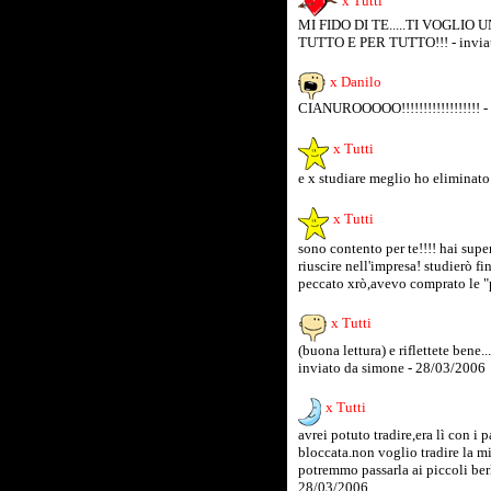
x Tutti
MI FIDO DI TE.....TI VOGLIO
TUTTO E PER TUTTO!!! - invia
x Danilo
CIANUROOOOO!!!!!!!!!!!!!!!!!! -
x Tutti
e x studiare meglio ho eliminato
x Tutti
sono contento per te!!!! hai super
riuscire nell'impresa! studierò fin
peccato xrò,avevo comprato le "
x Tutti
(buona lettura) e riflettete bene.
inviato da simone - 28/03/2006
x Tutti
avrei potuto tradire,era lì con i 
bloccata.non voglio tradire la mia
potremmo passarla ai piccoli berl
28/03/2006