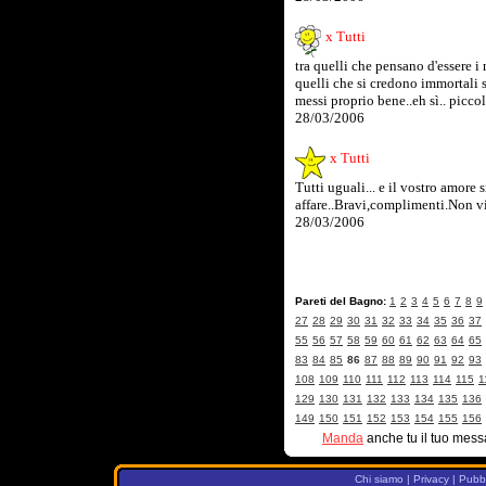
x Tutti
tra quelli che pensano d'essere i 
quelli che si credono immortali
messi proprio bene..eh sì.. piccol
28/03/2006
x Tutti
Tutti uguali... e il vostro amore 
affare..Bravi,complimenti.Non vi m
28/03/2006
Pareti del Bagno:
1
2
3
4
5
6
7
8
9
27
28
29
30
31
32
33
34
35
36
37
55
56
57
58
59
60
61
62
63
64
65
83
84
85
86
87
88
89
90
91
92
93
108
109
110
111
112
113
114
115
1
129
130
131
132
133
134
135
136
149
150
151
152
153
154
155
156
Manda
anche tu il tuo mess
Chi siamo
|
Privacy
|
Pubbl