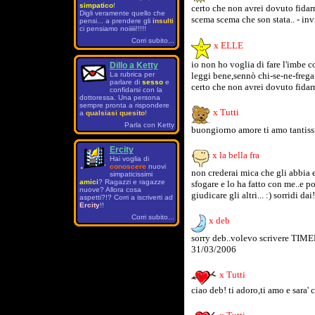
simpatico
!
certo che non avrei dovuto fidar
Digli veramente quello che
scema scema che son stata.. - inv
pensi... a prendere gli
insulti
ci pensiamo noiiiii!!!!!
Corri subito...
x ELLE
io non ho voglia di fare l'imbe co
Dillo a Ketty
leggi bene,sennò chi-se-ne-frega 
La rubrica per
parlare di
sesso
e
certo che non avrei dovuto fidarm
confidarsi con la
dottoressa. Una persona
sempre pronta a rispondere
x Tutti
a
qualsiasi quesito
!
Parla con Ketty
buongiorno amore ti amo tantiss
Ercity
x la bella fra
Hai voglia di
conoscere
nuovi
non crederai mica che gli abbia 
simpaticissimi
amici
? Ragazzi e ragazze
sfogare e lo ha fatto con me..e po
nuove? Allora cosa
giudicare gli altri... :) sorridi da
aspetti?!? Corri a iscriverti ad
Ercity
!!
Corri subito...
x deb
sorry deb..volevo scrivere TIMENT
31/03/2006
x Tutti
ciao deb! ti adoro,ti amo e sara'