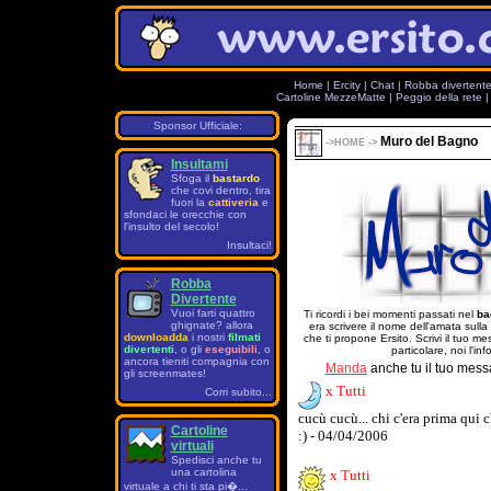
Home
|
Ercity
|
Chat
|
Robba divertent
Cartoline MezzeMatte
|
Peggio della rete
Sponsor Ufficiale:
Muro del Bagno
->
HOME
->
Insultami
Sfoga il
bastardo
che covi dentro, tira
fuori la
cattiveria
e
sfondaci le orecchie con
l'insulto del secolo!
Insultaci!
Robba
Divertente
Vuoi farti quattro
Ti ricordi i bei momenti passati nel
ba
ghignate? allora
era scrivere il nome dell'amata sulla
downloadda
i nostri
filmati
che ti propone Ersito. Scrivi il tuo 
divertenti
, o gli
eseguibili
, o
particolare, noi l'in
ancora tieniti compagnia con
Manda
anche tu il tuo mess
gli screenmates!
x Tutti
Corri subito...
cucù cucù... chi c'era prima qui c
Cartoline
:) - 04/04/2006
virtuali
Spedisci anche tu
una cartolina
x Tutti
virtuale a chi ti sta pi�...