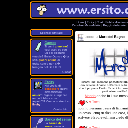
Home
|
Ercity
|
Chat
|
Robba divertent
Cartoline MezzeMatte
|
Peggio della rete
Sponsor Ufficiale:
Muro del Bagno
->
HOME
->
Games
Ti senti
annoiato
?
vuoi tirarti su con
un bel giochino
virtuale? Ersito Games � la
sala
giochi online
di
ersito.com e non c'�
bisogno del GETTONE
Gioca!
Ercity
Ti ricordi i bei momenti passati nel
ba
era scrivere il nome dell'amata sulla
Hai voglia di
che ti propone Ersito. Scrivi il tuo 
conoscere
nuovi
particolare, noi l'in
simpaticissimi
amici
? Ragazzi e ragazze
Manda
anche tu il tuo mess
nuove? Allora cosa
aspetti?!? Corri a iscriverti ad
x Tutti
Ercity
!!
non ho nessuna paura di firmami
Corri subito...
un cesso ..cmq tu dici una cosa, 
scrivere Sfavorevoli, ma credo di
Banca del seme
La
banca del
seme
, ossia la
x Tutti