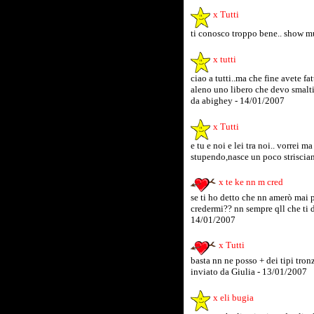
x Tutti
ti conosco troppo bene.. show mu
x tutti
ciao a tutti..ma che fine avete fa
aleno uno libero che devo smaltir
da abighey - 14/01/2007
x Tutti
e tu e noi e lei tra noi.. vorrei m
stupendo,nasce un poco striscian
x te ke nn m cred
se ti ho detto che nn amerò mai
credermi?? nn sempre qll che ti di
14/01/2007
x Tutti
basta nn ne posso + dei tipi tronz
inviato da Giulia - 13/01/2007
x eli bugia