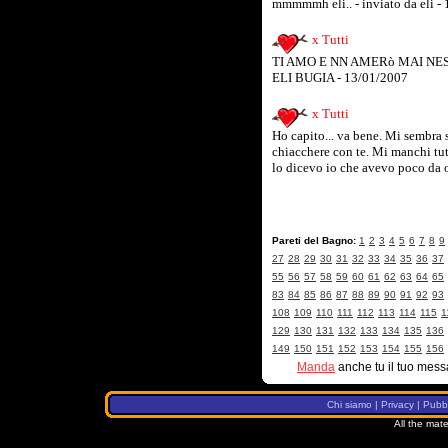
mmmmmh eli.. - inviato da eli -
x Tutti
TI AMO E NN AMERò MAI NES
ELI BUGIA - 13/01/2007
x Tutti
Ho capito... va bene. Mi sembra 
chiacchere con te. Mi manchi tutt
lo dicevo io che avevo poco da of
Pareti del Bagno:
1
2
3
4
5
6
7
8
9
27
28
29
30
31
32
33
34
35
36
37
55
56
57
58
59
60
61
62
63
64
65
83
84
85
86
87
88
89
90
91
92
93
108
109
110
111
112
113
114
115
1
129
130
131
132
133
134
135
136
149
150
151
152
153
154
155
156
Manda
anche tu il tuo mess
Chi siamo
|
Privacy
|
Pubbl
All the mate