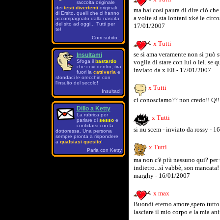
raccolta originale
dei
testi divertenti
originali
ma hai così paura di dire ciò ch
di Ersito, quelli che ci hanno
a volte si sta lontani xkè le circ
accompagnato dalla nascita
del sito ad oggi... Tutti per
17/01/2007
te!
Corri subito...
x Tutti
se si ama veramente non si può sta
Insultami
Sfoga il
bastardo
voglia di stare con lui o lei. se 
che covi dentro, tira
inviato da x Eli - 17/01/2007
fuori la
cattiveria
e
sfondaci le orecchie con
l'insulto del secolo!
x Tutti
Insultaci!
ci conosciamo?? non credo!! Q!!!
Dillo a Ketty
La rubrica per
x Tutti
parlare di
sesso
e
confidarsi con la
si nu scem - inviato da rossy - 
dottoressa. Una persona
sempre pronta a rispondere
a
qualsiasi quesito
!
x Tutti
Parla con Ketty
ma non c'è più nessuno qui? per
indietro...sì vabbè, son mancata! 
marghy - 16/01/2007
x max
Buondì eterno amore,spero tutto 
lasciare il mio corpo e la mia an