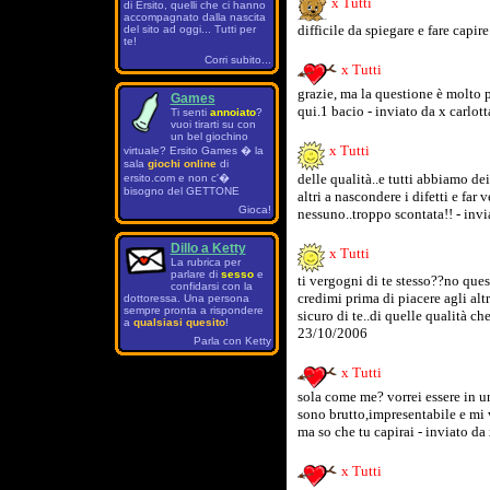
x Tutti
di Ersito, quelli che ci hanno
accompagnato dalla nascita
difficile da spiegare e fare capir
del sito ad oggi... Tutti per
te!
Corri subito...
x Tutti
grazie, ma la questione è molto 
Games
qui.1 bacio - inviato da x carlot
Ti senti
annoiato
?
vuoi tirarti su con
un bel giochino
x Tutti
virtuale? Ersito Games � la
sala
giochi online
di
delle qualità..e tutti abbiamo de
ersito.com e non c'�
bisogno del GETTONE
altri a nascondere i difetti e far
Gioca!
nessuno..troppo scontata!! - invi
Dillo a Ketty
x Tutti
La rubrica per
parlare di
sesso
e
ti vergogni di te stesso??no ques
confidarsi con la
credimi prima di piacere agli alt
dottoressa. Una persona
sempre pronta a rispondere
sicuro di te..di quelle qualità ch
a
qualsiasi quesito
!
23/10/2006
Parla con Ketty
x Tutti
sola come me? vorrei essere in u
sono brutto,impresentabile e mi v
ma so che tu capirai - inviato da
x Tutti