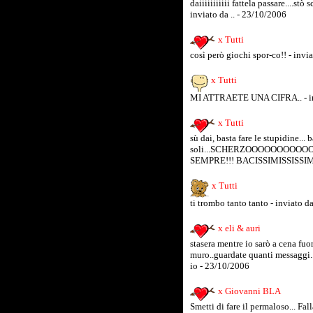
daiiiiiiiiiii fattela passare....st
inviato da .. - 23/10/2006
x Tutti
così però giochi spor-co!! - invi
x Tutti
MI ATTRAETE UNA CIFRA.. - inv
x Tutti
sù dai, basta fare le stupidine... b
soli...SCHERZOOOOOOOOOOOO
SEMPRE!!! BACISSIMISSISSIMI.
x Tutti
ti trombo tanto tanto - inviato d
x eli & auri
stasera mentre io sarò a cena fuor
muro..guardate quanti messaggi..
io - 23/10/2006
x Giovanni BLA
Smetti di fare il permaloso... F