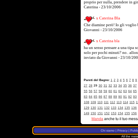
proprio per nulla, prendere in gir
Caterina - 23/10/2006
x Caterina Bla
Che diamine però! Io gli voglio b
Giovanni - 23/10/2006
x Caterina bla
ha un senso pensare a una tipa 
solo per pochi minuti? no.. allora
inviato da Giovanni - 23/10/20
Pareti del Bagno:
1
2
3
4
5
6
7
8
9
27
28
29
30
31
32
33
34
35
36
37
55
56
57
58
59
60
61
62
63
64
65
83
84
85
86
87
88
89
90
91
92
93
108
109
110
111
112
113
114
115
1
129
130
131
132
133
134
135
136
149
150
151
152
153
154
155
156
Manda
anche tu il tuo mess
Chi siamo
|
Privacy
|
Pubbl
All the mate