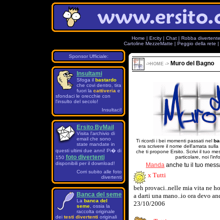
Home
|
Ercity
|
Chat
|
Robba divertent
Cartoline MezzeMatte
|
Peggio della rete
Sponsor Ufficiale:
Muro del Bagno
->
HOME
->
Insultami
Sfoga il
bastardo
che covi dentro, tira
fuori la
cattiveria
e
sfondaci le orecchie con
l'insulto del secolo!
Insultaci!
Ersito ByMail
Visita l'archivio di
email che sono
Ti ricordi i bei momenti passati nel
ba
state mandate in
era scrivere il nome dell'amata sulla
questi ultimi due anni! Pi� di
che ti propone Ersito. Scrivi il tuo 
foto divertenti
particolare, noi l'in
150
disponibili per il download!
Manda
anche tu il tuo mess
Corri subito alle foto
x Tutti
divertenti
beh provaci..nelle mia vita ne ho 
Banca del seme
a darti una mano..io ora devo and
La
banca del
23/10/2006
seme
, ossia la
raccolta originale
dei
testi divertenti
originali