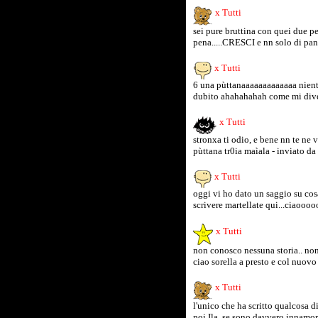
x Tutti
sei pure bruttina con quei due pe
pena.....CRESCI e nn solo di pan
x Tutti
6 una pùttanaaaaaaaaaaaaa niente 
dubito ahahahahah come mi diver
x Tutti
stronxa ti odio, e bene nn te ne 
pùttana tr0ia maìala - inviato d
x Tutti
oggi vi ho dato un saggio su co
scrivere martellate qui...ciaooo
x Tutti
non conosco nessuna storia.. non 
ciao sorella a presto e col nuovo
x Tutti
l'unico che ha scritto qualcosa di 
poi Ila, se sono davvero innamora