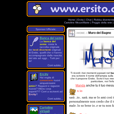
Home
|
Ercity
|
Chat
|
Robba divertent
Cartoline MezzeMatte
|
Peggio della rete
Sponsor Ufficiale:
Muro del Bagno
->
HOME
->
Banca del seme
La
banca del
seme
, ossia la
raccolta originale
dei
testi divertenti
originali
di Ersito, quelli che ci hanno
accompagnato dalla nascita
del sito ad oggi... Tutti per
te!
Corri subito...
Ti ricordi i bei momenti passati nel
ba
Ercity
era scrivere il nome dell'amata sulla
Hai voglia di
che ti propone Ersito. Scrivi il tuo 
conoscere
nuovi
particolare, noi l'in
simpaticissimi
Manda
anche tu il tuo mess
amici
? Ragazzi e ragazze
nuove? Allora cosa
x io
aspetti?!? Corri a iscriverti ad
Ercity
!!
sarà ..io.. sarà. ma se lo ami cos
Corri subito...
personalmente non credo che il tuo
male. lo so bene io..e se tu non 
Cartoline
virtuali