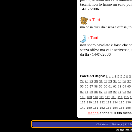
tacchi. non lo fanno nn sono poi 
14/07/2006
x Tutti
ma cosa dici ila? senza offesa, t
x Tutti
non sparo cavolate è forse che co
senza offesa ma vai a scrivere qua
da ila - 14/07/2006
Pareti del Bagno:
1
2
3
4
5
6
7
8
9
27
28
29
30
31
32
33
34
35
36
37
55
56
57
58
59
60
61
62
63
64
65
83
84
85
86
87
88
89
90
91
92
93
108
109
110
111
112
113
114
115
1
129
130
131
132
133
134
135
136
149
150
151
152
153
154
155
156
Manda
anche tu il tuo mess
Chi siamo
|
Privacy
|
Pubbl
All the mate