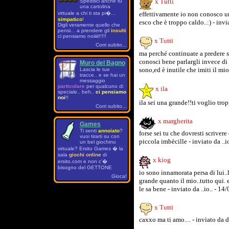
x Tutti
Spedisci anche tu
una cartolina
virtuale a chi ti sta pi�...
effettivamente io non conosco un 
simpatico
!
esco che è troppo caldo..:) - inv
Digli veramente quello che
pensi... a prendere gli
insulti
ci pensiamo noiiiii!!!!!
x Tutti
Corri subito...
ma perché continuate a predere sul
conosci bene parlargli invece di 
Muro del Bagno
sono,ed è inutile che imiti il m
Lascia le tue
tracce.. e se hai un
messaggio
particolare
per qualcuno di
x ila
speciale.. beh..
ci pensiamo
noi
!!
ila sei una grande!!ti voglio trop
Corri subito...
x margherita
Games
Ti senti
annoiato
?
forse sei tu che dovresti scrivere
vuoi tirarti su con
piccola imbècille - inviato da ..
un bel giochino
virtuale? Ersito Games � la
sala
giochi online
di
x kiog
ersito.com e non c'�
bisogno del GETTONE
io sono innamorata persa di lui..
Gioca!
grande quanto il mio..tutto qui. e
le sa bene - inviato da ..io.. - 1
x Tutti
caxxo ma ti amo.... - inviato da