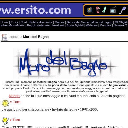
Home
|
Ercity
|
Chat
|
Robba divertente
|
Games
|
Banca del Seme
|
Muro del bagno
|
Gli Sfigati
rtoline MezzeMatte
|
Peggio della rete
|
Insultami
|
Ersito ByMail
|
Webcam
|
Goodies
|
Network To
Muro del Bagno
->
HOME
->
Ti ricordi i bei momenti passati nel
bagno
nella tua scuola, quando il massimo della trasgressio
era scrivere il nome dell'amata sulla
porta della turca
? Bene questo è il nuovo
bagno virtual
che ti propone Ersito. Scrivi il tuo messaggio e , se questo messaggio è indirizzato a qualcuno 
particolare, noi l'informeremo e l'interessato/a verrà a leggerlo!
Manda
anche tu il tuo messaggio a chi vuoi e pubblicalo su questa pagina!
x Tutti
c e qualcuno per chiacccherare - inviato da leone - 19/01/2006
x Tutti
Ciao a TUTTI!!!!!!!!!! w andrea e i gemelli Buschini!!!!!! - inviato da Ale&Ila -