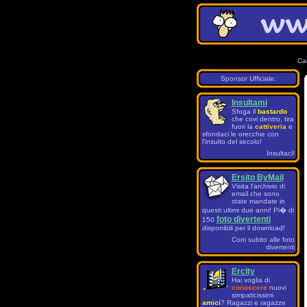
Ca
Sponsor Ufficiale:
Insultami
Sfoga il
bastardo
che covi dentro, tira
fuori la
cattiveria
e
sfondaci le orecchie con
l'insulto del secolo!
Insultaci!
Ersito ByMail
Visita l'archivio di
email che sono
state mandate in
questi ultimi due anni! Pi� di
foto divertenti
150
disponibili per il download!
Corri subito alle foto
divertenti
Ercity
Hai voglia di
conoscere
nuovi
simpaticissimi
amici
? Ragazzi e ragazze