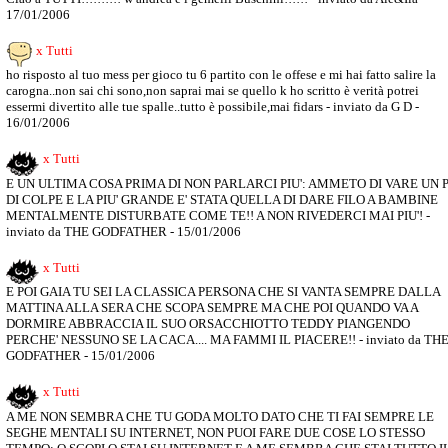
17/01/2006
x Tutti
ho risposto al tuo mess per gioco tu 6 partito con le offese e mi hai fatto salire la
carogna..non sai chi sono,non saprai mai se quello k ho scritto è verità potrei
essermi divertito alle tue spalle..tutto è possibile,mai fidars - inviato da G D -
16/01/2006
x Tutti
E UN ULTIMA COSA PRIMA DI NON PARLARCI PIU': AMMETO DI VARE UN 
DI COLPE E LA PIU' GRANDE E' STATA QUELLA DI DARE FILO A BAMBINE
MENTALMENTE DISTURBATE COME TE!! A NON RIVEDERCI MAI PIU'! -
inviato da THE GODFATHER - 15/01/2006
x Tutti
E POI GAIA TU SEI LA CLASSICA PERSONA CHE SI VANTA SEMPRE DALLA
MATTINA ALLA SERA CHE SCOPA SEMPRE MA CHE POI QUANDO VA A
DORMIRE ABBRACCIA IL SUO ORSACCHIOTTO TEDDY PIANGENDO
PERCHE' NESSUNO SE LA CACA.... MA FAMMI IL PIACERE!! - inviato da TH
GODFATHER - 15/01/2006
x Tutti
A ME NON SEMBRA CHE TU GODA MOLTO DATO CHE TI FAI SEMPRE LE
SEGHE MENTALI SU INTERNET, NON PUOI FARE DUE COSE LO STESSO