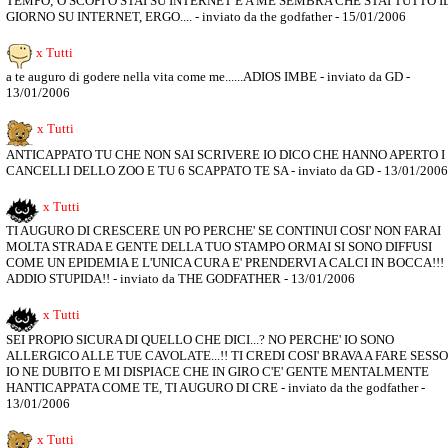
TEMPO; O SCOPI O STAI SU INTERNET E A ME SEMBRA CHE STAI TUTTO I
GIORNO SU INTERNET, ERGO.... - inviato da the godfather - 15/01/2006
x Tutti
a te auguro di godere nella vita come me......ADIOS IMBE - inviato da GD -
13/01/2006
x Tutti
ANTICAPPATO TU CHE NON SAI SCRIVERE IO DICO CHE HANNO APERTO I
CANCELLI DELLO ZOO E TU 6 SCAPPATO TE SA - inviato da GD - 13/01/2006
x Tutti
TI AUGURO DI CRESCERE UN PO PERCHE' SE CONTINUI COSI' NON FARAI
MOLTA STRADA E GENTE DELLA TUO STAMPO ORMAI SI SONO DIFFUSI
COME UN EPIDEMIA E L'UNICA CURA E' PRENDERVI A CALCI IN BOCCA!!!
ADDIO STUPIDA!! - inviato da THE GODFATHER - 13/01/2006
x Tutti
SEI PROPIO SICURA DI QUELLO CHE DICI...? NO PERCHE' IO SONO
ALLERGICO ALLE TUE CAVOLATE...!! TI CREDI COSI' BRAVA A FARE SESSO.
IO NE DUBITO E MI DISPIACE CHE IN GIRO C'E' GENTE MENTALMENTE
HANTICAPPATA COME TE, TI AUGURO DI CRE - inviato da the godfather -
13/01/2006
x Tutti