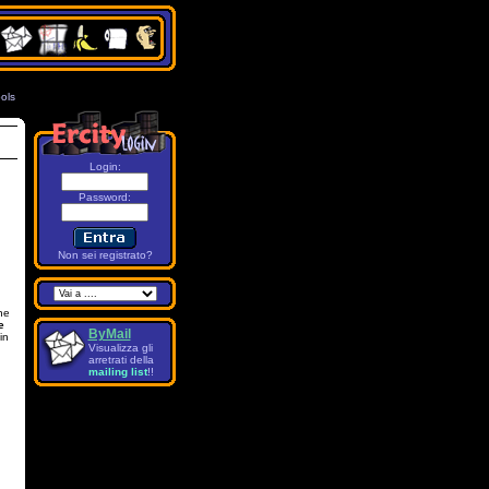
ols
7
Login:
Password
:
Non sei registrato?
ne
e
ByMail
in
Visualizza gli
arretrati della
mailing list
!!