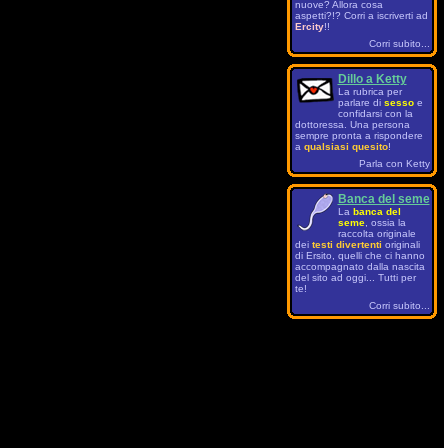
nuove? Allora cosa
aspetti?!? Corri a iscriverti ad
Ercity
!!
Corri subito...
Dillo a Ketty
La rubrica per
parlare di
sesso
e
confidarsi con la
dottoressa. Una persona
sempre pronta a rispondere
a
qualsiasi quesito
!
Parla con Ketty
Banca del seme
La
banca del
seme
, ossia la
raccolta originale
dei
testi divertenti
originali
di Ersito, quelli che ci hanno
accompagnato dalla nascita
del sito ad oggi... Tutti per
te!
Corri subito...