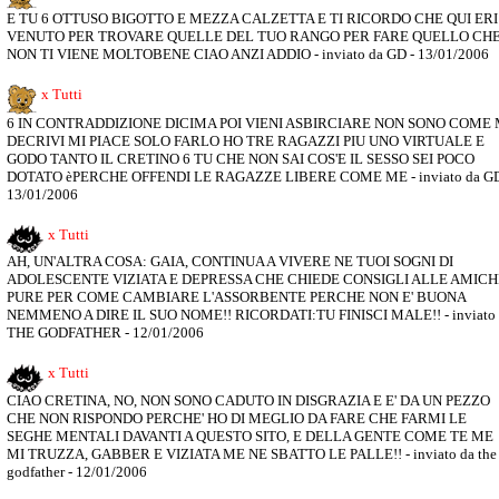
E TU 6 OTTUSO BIGOTTO E MEZZA CALZETTA E TI RICORDO CHE QUI ERI
VENUTO PER TROVARE QUELLE DEL TUO RANGO PER FARE QUELLO CH
NON TI VIENE MOLTOBENE CIAO ANZI ADDIO - inviato da GD - 13/01/2006
x Tutti
6 IN CONTRADDIZIONE DICIMA POI VIENI ASBIRCIARE NON SONO COME 
DECRIVI MI PIACE SOLO FARLO HO TRE RAGAZZI PIU UNO VIRTUALE E
GODO TANTO IL CRETINO 6 TU CHE NON SAI COS'E IL SESSO SEI POCO
DOTATO èPERCHE OFFENDI LE RAGAZZE LIBERE COME ME - inviato da GD
13/01/2006
x Tutti
AH, UN'ALTRA COSA: GAIA, CONTINUA A VIVERE NE TUOI SOGNI DI
ADOLESCENTE VIZIATA E DEPRESSA CHE CHIEDE CONSIGLI ALLE AMICH
PURE PER COME CAMBIARE L'ASSORBENTE PERCHE NON E' BUONA
NEMMENO A DIRE IL SUO NOME!! RICORDATI:TU FINISCI MALE!! - inviato 
THE GODFATHER - 12/01/2006
x Tutti
CIAO CRETINA, NO, NON SONO CADUTO IN DISGRAZIA E E' DA UN PEZZO
CHE NON RISPONDO PERCHE' HO DI MEGLIO DA FARE CHE FARMI LE
SEGHE MENTALI DAVANTI A QUESTO SITO, E DELLA GENTE COME TE ME
MI TRUZZA, GABBER E VIZIATA ME NE SBATTO LE PALLE!! - inviato da the
godfather - 12/01/2006