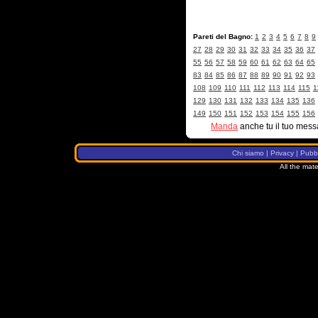
Pareti del Bagno:
1
2
3
4
5
6
7
8
9
27
28
29
30
31
32
33
34
35
36
37
55
56
57
58
59
60
61
62
63
64
65
83
84
85
86
87
88
89
90
91
92
93
108
109
110
111
112
113
114
115
1
129
130
131
132
133
134
135
136
149
150
151
152
153
154
155
156
Manda
anche tu il tuo mess
Chi siamo
|
Privacy
|
Pubbl
All the mate