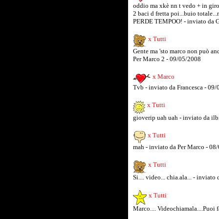
oddio ma xkè nn t vedo + in giro
2 baci d fretta poi...buio totale
PERDE TEMPOO! - inviato da Gi
x Tutti
Gente ma 'sto marco non può andar
Per Marco 2 - 09/05/2008
x Marco
Tvb - inviato da Francesca - 09
x Tutti
gioverip uah uah - inviato da il
x Tutti
mah - inviato da Per Marco - 08
x Tutti
Si.... video... chia.ala... - invi
x Tutti
Marco.... Videochiamala....Puoi f