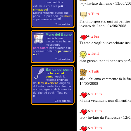
una cartolina
:'-( - inviato da nemo - 13/06/20
virtuale a chi ti sta pi�...
simpatico
!
Digli veramente quello che
x Tutti
pensi... a prendere gli
insulti
ci pensiamo noiiiii!!!!!
Fra ti ho sposata, mai mi pentirò 
Corri subito...
inviato da Leon - 04/06/2008
Muro del Bagno
x Fra
Lascia le tue
tracce.. e se hai un
Ti amo e voglio invecchiare insi
messaggio
particolare
per qualcuno di
speciale.. beh..
ci pensiamo
x Tutti
noi
!!
Corri subito...
ciao grezzo, non ti conosco però
Banca del seme
x Tutti
La
banca del
seme
, ossia la
sile... chi ama veramente fa la fi
raccolta originale
14/05/2008
dei
testi divertenti
originali
di Ersito, quelli che ci hanno
accompagnato dalla nascita
del sito ad oggi... Tutti per
x Tutti
te!
ki ama veramente non dimentika 
Corri subito...
x Tutti
tvb - inviato da Francesca - 12/
x Tutti