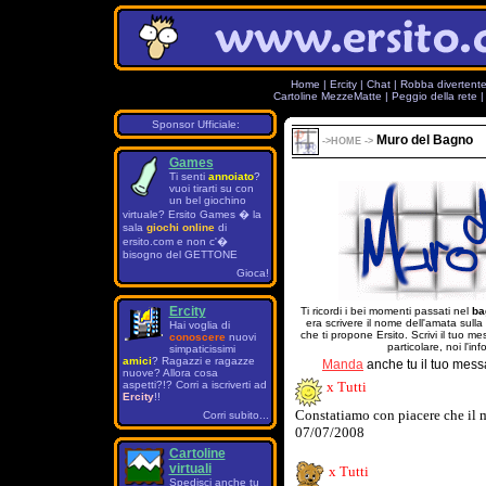
Home
|
Ercity
|
Chat
|
Robba divertent
Cartoline MezzeMatte
|
Peggio della rete
Sponsor Ufficiale:
Muro del Bagno
->
HOME
->
Games
Ti senti
annoiato
?
vuoi tirarti su con
un bel giochino
virtuale? Ersito Games � la
sala
giochi online
di
ersito.com e non c'�
bisogno del GETTONE
Gioca!
Ercity
Ti ricordi i bei momenti passati nel
ba
era scrivere il nome dell'amata sulla
Hai voglia di
che ti propone Ersito. Scrivi il tuo 
conoscere
nuovi
particolare, noi l'in
simpaticissimi
amici
? Ragazzi e ragazze
Manda
anche tu il tuo mess
nuove? Allora cosa
aspetti?!? Corri a iscriverti ad
x Tutti
Ercity
!!
Constatiamo con piacere che il m
Corri subito...
07/07/2008
Cartoline
virtuali
x Tutti
Spedisci anche tu