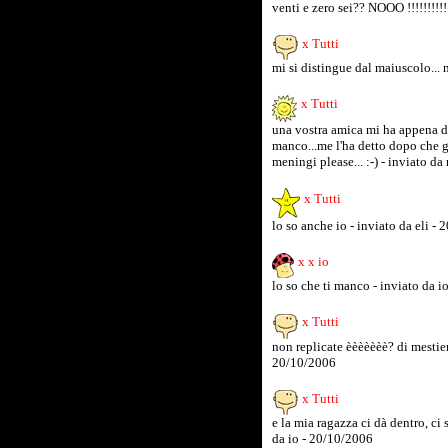
venti e zero sei?? NOOO !!!!!!!!!!
x Tutti
mi si distingue dal maiuscolo... 
x Tutti
una vostra amica mi ha appena 
manco...me l'ha detto dopo che gl
meningi please... :-) - inviato d
x Tutti
lo so anche io - inviato da eli -
x x io
lo so che ti manco - inviato da 
x Tutti
non replicate èèèèèèè? di mestiere
20/10/2006
x Tutti
e la mia ragazza ci dà dentro, ci 
da io - 20/10/2006