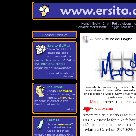
Home
|
Ercity
|
Chat
|
Robba divertent
Cartoline MezzeMatte
|
Peggio della rete
Sponsor Ufficiale:
Muro del Bagno
->
HOME
->
Ersito ByMail
Visita l'archivio di
email che sono
state mandate in
questi ultimi due anni! Pi� di
foto divertenti
150
disponibili per il download!
Corri subito alle foto
divertenti
Insultami
Ti ricordi i bei momenti passati nel
ba
era scrivere il nome dell'amata sulla
Sfoga il
bastardo
che ti propone Ersito. Scrivi il tuo 
che covi dentro, tira
particolare, noi l'in
fuori la
cattiveria
e
sfondaci le orecchie con
Manda
anche tu il tuo mess
l'insulto del secolo!
x Giovanni
Insultaci!
Amore mio da quando ci sei tu ne
grazie x essere la fonte ke fa batt
Games
Ti senti
annoiato
?
xkè mi ami cm mai nessuno ha fatt
vuoi tirarti su con
inviato da Caterina - 22/10/200
un bel giochino
virtuale? Ersito Games � la