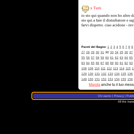
x Tutti
io sto qui quando non ho altro da 
sto qui a fare il disturbatore e 
farvi dispetto. ciao acidone - in
Pareti del Bagno:
1
2
3
4
5
6
7
8
9
27
28
29
30
31
32
33
34
35
36
37
55
56
57
58
59
60
61
62
63
64
65
83
84
85
86
87
88
89
90
91
92
93
108
109
110
111
112
113
114
115
1
129
130
131
132
133
134
135
136
149
150
151
152
153
154
155
156
Manda
anche tu il tuo mess
Chi siamo
|
Privacy
|
Pubbl
All the mate