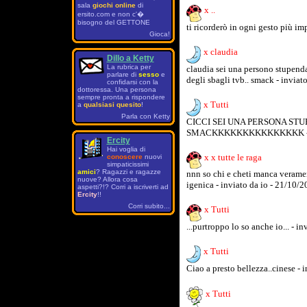
sala
giochi online
di
x ..
ersito.com e non c'�
bisogno del GETTONE
ti ricorderò in ogni gesto più im
Gioca!
x claudia
Dillo a Ketty
La rubrica per
claudia sei una persono stupenda 
parlare di
sesso
e
degli sbagli tvb.. smack - invia
confidarsi con la
dottoressa. Una persona
sempre pronta a rispondere
x Tutti
a
qualsiasi quesito
!
Parla con Ketty
CICCI SEI UNA PERSONA ST
SMACKKKKKKKKKKKKKKK - invi
Ercity
Hai voglia di
x x tutte le raga
conoscere
nuovi
simpaticissimi
amici
? Ragazzi e ragazze
nnn so chi e cheti manca verame
nuove? Allora cosa
igenica - inviato da io - 21/10/
aspetti?!? Corri a iscriverti ad
Ercity
!!
Corri subito...
x Tutti
...purtroppo lo so anche io... - i
x Tutti
Ciao a presto bellezza..cinese - 
x Tutti