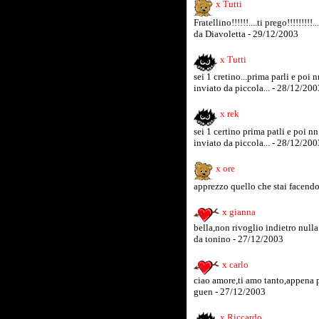
x Tutti
Fratellino!!!!!!....ti prego!!!!!!!!
da Diavoletta - 29/12/2003
x Tutti
sei 1 cretino...prima parli e poi
inviato da piccola... - 28/12/200
x rek
sei 1 certino prima patli e poi n
inviato da piccola... - 28/12/200
x ore
apprezzo quello che stai facendo,
x gianna
bella,non rivoglio indietro nulla.
da tonino - 27/12/2003
x carlo
ciao amore,ti amo tanto,appena p
guen - 27/12/2003
x Riccardo