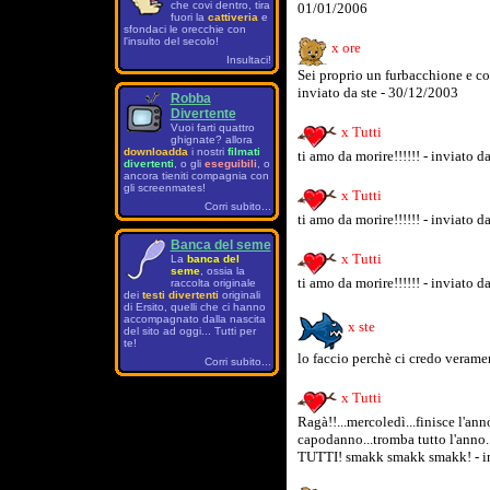
che covi dentro, tira
01/01/2006
fuori la
cattiveria
e
sfondaci le orecchie con
l'insulto del secolo!
x ore
Insultaci!
Sei proprio un furbacchione e c
inviato da ste - 30/12/2003
Robba
Divertente
Vuoi farti quattro
x Tutti
ghignate? allora
downloadda
i nostri
filmati
ti amo da morire!!!!!! - inviato 
divertenti
, o gli
eseguibili
, o
ancora tieniti compagnia con
gli screenmates!
x Tutti
Corri subito...
ti amo da morire!!!!!! - inviato 
Banca del seme
x Tutti
La
banca del
seme
, ossia la
ti amo da morire!!!!!! - inviato 
raccolta originale
dei
testi divertenti
originali
di Ersito, quelli che ci hanno
accompagnato dalla nascita
x ste
del sito ad oggi... Tutti per
te!
lo faccio perchè ci credo verame
Corri subito...
x Tutti
Ragà!!...mercoledì...finisce l'an
capodanno...tromba tutto l'ann
TUTTI! smakk smakk smakk! - in