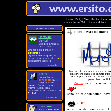
Home
|
Ercity
|
Chat
|
Robba divertent
Cartoline MezzeMatte
|
Peggio della rete
Sponsor Ufficiale:
Muro del Bagno
->
HOME
->
Cartoline
virtuali
Spedisci anche tu
una cartolina
virtuale a chi ti sta pi�...
simpatico
!
Digli veramente quello che
pensi... a prendere gli
insulti
ci pensiamo noiiiii!!!!!
Corri subito...
Ti ricordi i bei momenti passati nel
ba
Ercity
era scrivere il nome dell'amata sulla
che ti propone Ersito. Scrivi il tuo 
Hai voglia di
particolare, noi l'in
conoscere
nuovi
simpaticissimi
Manda
anche tu il tuo mess
amici
? Ragazzi e ragazze
nuove? Allora cosa
x Tutti
aspetti?!? Corri a iscriverti ad
Ercity
!!
sono le 5.25 e non dormo...dove 
Corri subito...
x Tutti
Insultami
anno di m3rda...cominciato nel p
Sfoga il
bastardo