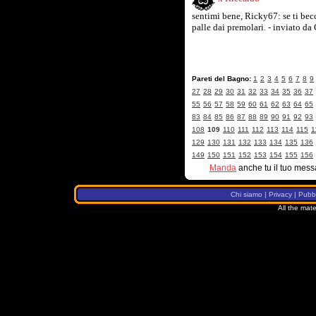
sentimi bene, Ricky67: se ti becc
palle dai premolari. - inviato d
Pareti del Bagno:
1
2
3
4
5
6
7
8
9
27
28
29
30
31
32
33
34
35
36
37
55
56
57
58
59
60
61
62
63
64
65
83
84
85
86
87
88
89
90
91
92
93
108
109
110
111
112
113
114
115
1
129
130
131
132
133
134
135
136
149
150
151
152
153
154
155
156
Manda
anche tu il tuo mess
Chi siamo
|
Privacy
|
Pubbl
All the mate