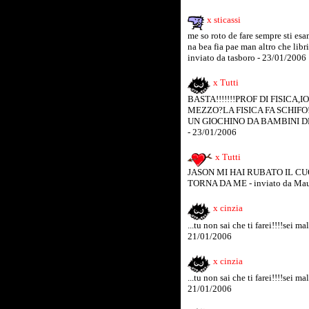
x sticassi
me so roto de fare sempre sti es
na bea fia pae man altro che libr
inviato da tasboro - 23/01/2006
x Tutti
BASTA!!!!!!!PROF DI FISICA,I
MEZZO?LA FISICA FA SCHIF
UN GIOCHINO DA BAMBINI DELL
- 23/01/2006
x Tutti
JASON MI HAI RUBATO IL CU
TORNA DA ME - inviato da Mau
x cinzia
...tu non sai che ti farei!!!!sei m
21/01/2006
x cinzia
...tu non sai che ti farei!!!!sei m
21/01/2006