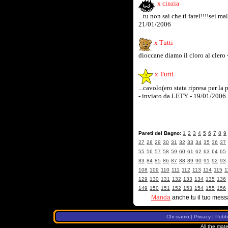
x cinzia
...tu non sai che ti farei!!!!sei m
21/01/2006
x Tutti
dioccane diamo il cloro al clero
x Tutti
...cavolo(ero stata ripresa per la 
- inviato da LETY - 19/01/2006
Pareti del Bagno:
1
2
3
4
5
6
7
8
9
27
28
29
30
31
32
33
34
35
36
37
55
56
57
58
59
60
61
62
63
64
65
83
84
85
86
87
88
89
90
91
92
93
108
109
110
111
112
113
114
115
1
129
130
131
132
133
134
135
136
149
150
151
152
153
154
155
156
Manda
anche tu il tuo mess
Chi siamo
|
Privacy
|
Pubbl
All the mate