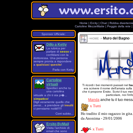
Home
|
Ercity
|
Chat
|
Robba divertent
Cartoline MezzeMatte
|
Peggio della rete
Sponsor Ufficiale:
Muro del Bagno
->
HOME
->
Dillo a Ketty
La rubrica per
parlare di
sesso
e
confidarsi con la
dottoressa. Una persona
sempre pronta a rispondere
a
qualsiasi quesito
!
Parla con Ketty
Cartoline
virtuali
Ti ricordi i bei momenti passati nel
ba
Spedisci anche tu
era scrivere il nome dell'amata sulla
una cartolina
che ti propone Ersito. Scrivi il tuo 
particolare, noi l'in
virtuale a chi ti sta pi�...
simpatico
!
Manda
anche tu il tuo mess
Digli veramente quello che
pensi... a prendere gli
insulti
x Tutti
ci pensiamo noiiiii!!!!!
Ho tradito il mio ragazzo in gita.
Corri subito...
da Anonima - 29/01/2006
Ersito ByMail
Visita l'archivio di
x Tutti
email che sono