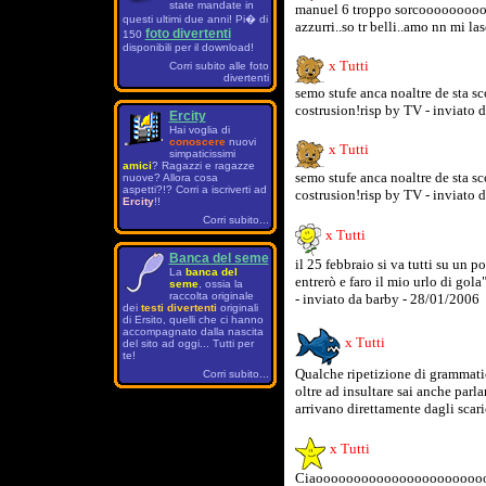
state mandate in
manuel 6 troppo sorcooooooooooo!
questi ultimi due anni! Pi� di
azzurri..so tr belli..amo nn mi l
foto divertenti
150
disponibili per il download!
x Tutti
Corri subito alle foto
divertenti
semo stufe anca noaltre de sta sc
costrusion!risp by TV - inviato 
Ercity
Hai voglia di
conoscere
nuovi
x Tutti
simpaticissimi
amici
? Ragazzi e ragazze
semo stufe anca noaltre de sta sc
nuove? Allora cosa
aspetti?!? Corri a iscriverti ad
costrusion!risp by TV - inviato 
Ercity
!!
Corri subito...
x Tutti
Banca del seme
il 25 febbraio si va tutti su un po
La
banca del
entrerò e faro il mio url
seme
, ossia la
raccolta originale
- inviato da barby - 28/01/2006
dei
testi divertenti
originali
di Ersito, quelli che ci hanno
accompagnato dalla nascita
x Tutti
del sito ad oggi... Tutti per
te!
Qualche ripetizione di grammatic
Corri subito...
oltre ad insultare sai anche parl
arrivano direttamente dagli scari
x Tutti
Ciaooooooooooooooooooooooooo