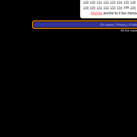
129
130
131
132
133
134
135
136
149
150
151
152
153
154
155
156
Manda
anche tu il tuo mess
Chi siamo
|
Privacy
|
Pubbl
All the mate