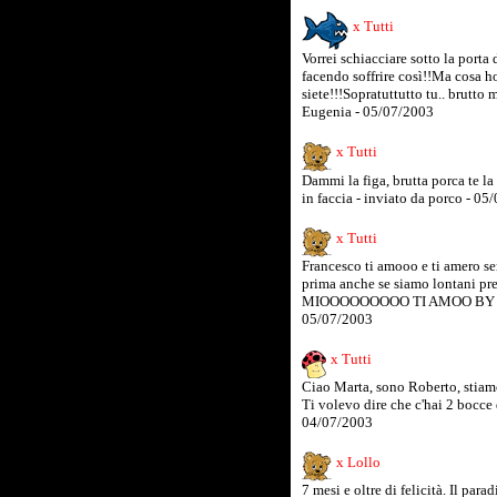
x Tutti
Vorrei schiacciare sotto la porta
facendo soffrire così!!Ma cosa h
siete!!!Sopratuttutto tu.. brutto
Eugenia - 05/07/2003
x Tutti
Dammi la figa, brutta porca te la 
in faccia - inviato da porco - 0
x Tutti
Francesco ti amooo e ti amero se
prima anche se siamo lontani pre
MIOOOOOOOOO TI AMOO BY LA 
05/07/2003
x Tutti
Ciao Marta, sono Roberto, stiamo
Ti volevo dire che c'hai 2 bocce 
04/07/2003
x Lollo
7 mesi e oltre di felicità. Il par