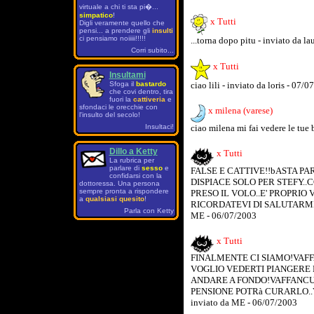
virtuale a chi ti sta pi�...
simpatico
!
x Tutti
Digli veramente quello che
pensi... a prendere gli
insulti
ci pensiamo noiiiii!!!!!
...torna dopo pitu - inviato da l
Corri subito...
x Tutti
Insultami
Sfoga il
bastardo
ciao lili - inviato da loris - 07/
che covi dentro, tira
fuori la
cattiveria
e
sfondaci le orecchie con
x milena (varese)
l'insulto del secolo!
Insultaci!
ciao milena mi fai vedere le tue b
Dillo a Ketty
x Tutti
La rubrica per
parlare di
sesso
e
FALSE E CATTIVE!!bASTA PA
confidarsi con la
DISPIACE SOLO PER STEFY..C
dottoressa. Una persona
sempre pronta a rispondere
PRESO IL VOLO..E' PROPRIO
a
qualsiasi quesito
!
RICORDATEVI DI SALUTARMI S
Parla con Ketty
ME - 06/07/2003
x Tutti
FINALMENTE CI SIAMO!VAF
VOGLIO VEDERTI PIANGERE
ANDARE A FONDO!VAFFANCU
PENSIONE POTRà CURARLO..
inviato da ME - 06/07/2003