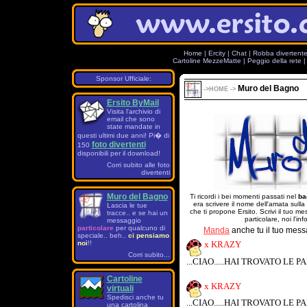
Home
|
Ercity
|
Chat
|
Robba divertent
Cartoline MezzeMatte
|
Peggio della rete
Sponsor Ufficiale:
Muro del Bagno
->
HOME
->
Ersito ByMail
Visita l'archivio di
email che sono
state mandate in
questi ultimi due anni! Pi� di
foto divertenti
150
disponibili per il download!
Corri subito alle foto
divertenti
Muro del Bagno
Ti ricordi i bei momenti passati nel
ba
era scrivere il nome dell'amata sulla
Lascia le tue
che ti propone Ersito. Scrivi il tuo 
tracce.. e se hai un
particolare, noi l'in
messaggio
particolare
per qualcuno di
Manda
anche tu il tuo mess
speciale.. beh..
ci pensiamo
noi
!!
x KRAZY
Corri subito...
...CIAO.....HAI TROVATO LE PARO
Cartoline
x KRAZY
virtuali
Spedisci anche tu
...CIAO.....HAI TROVATO LE PARO
una cartolina