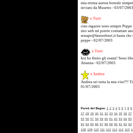
mia eterna aurora boreale sempre
inviato da Musetto - 03/07/200
x Tutti
ciao ragazze sono sempre Peppe v
sito web mi potete contattare anc
senape@fastwebnet.it basta che si
peppe - 02/07/2003
x Tutti
Ieri ho finito gli esami! Sono libe
Arianna - 02/07/2003
x Andrea
Andrea sei tutta la mia vita!!!! Ti
01/07/2003
Pareti del Bagno:
1
2
3
4
5
6
7
8
9
27
28
29
30
31
32
33
34
35
36
37
55
56
57
58
59
60
61
62
63
64
65
83
84
85
86
87
88
89
90
91
92
93
108
109
110
111
112
113
114
115
1