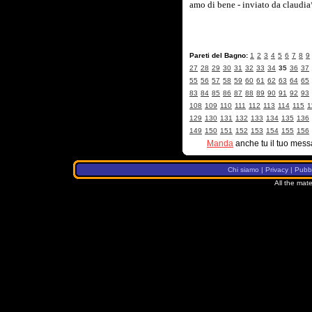
amo di bene - inviato da claudi
Pareti del Bagno:
1
2
3
4
5
6
7
8
9
27
28
29
30
31
32
33
34
35
36
37
55
56
57
58
59
60
61
62
63
64
65
83
84
85
86
87
88
89
90
91
92
93
108
109
110
111
112
113
114
115
1
129
130
131
132
133
134
135
136
149
150
151
152
153
154
155
156
Manda
anche tu il tuo mess
Chi siamo
|
Privacy
|
Pubbl
All the mate