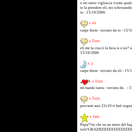
o sei tanto vigliacca /come qualc
te la prendere eli, sto scherz
io - 15/10/2006
x eli
carpe diem - inviato da io - 15/
x Tutti
eli me la ciucci la fava si o no? 
15/10/2006
x ;)
carpe diem - inviato da eli - 15
x Tutti
mi manki tanto - inviato da .. -
x Tutti
provami auri 22x10 ti farò sogna
x Vale
Popa!!!so che su un muro del b
tutti!GRAZIEEEEEEEEEEEEEEEEE!p