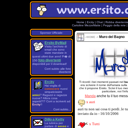
Home
|
Ercity
|
Chat
|
Robba divertent
Cartoline MezzeMatte
|
Peggio della rete
Sponsor Ufficiale:
Muro del Bagno
->
HOME
->
Ersito ByMail
Visita l'archivio di
email che sono
state mandate in
questi ultimi due anni! Pi� di
foto divertenti
150
disponibili per il download!
Corri subito alle foto
divertenti
Ercity
Ti ricordi i bei momenti passati nel
ba
era scrivere il nome dell'amata sulla
Hai voglia di
che ti propone Ersito. Scrivi il tuo 
conoscere
nuovi
particolare, noi l'in
simpaticissimi
amici
? Ragazzi e ragazze
Manda
anche tu il tuo mess
nuove? Allora cosa
aspetti?!? Corri a iscriverti ad
x auri
Ercity
!!
auri tu non sai cosa ti perdi..le t
Corri subito...
inviato da io - 16/10/2006
Dillo a Ketty
La rubrica per
x Tutti
parlare di
sesso
e