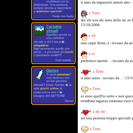
confidarsi con la
ti amo da impazzire amore mio - 
dottoressa. Una persona
sempre pronta a rispondere
a
qualsiasi quesito
!
x Tutti
Parla con Ketty
ike ele noe ale siete delle str..ze 
15/10/2006
Cartoline
virtuali
Spedisci anche tu
x eli
una cartolina
virtuale a chi ti sta pi�...
tata carpe diem;-) - inviato da a
simpatico
!
Digli veramente quello che
pensi... a prendere gli
insulti
x io
ci pensiamo noiiiii!!!!!
Corri subito...
preferisco morire.. - inviato da a
Games
x Tutti
Ti senti
annoiato
?
ti amo tanto - inviato da .. - 15
vuoi tirarti su con
un bel giochino
virtuale? Ersito Games � la
x Tutti
sala
giochi online
di
ersito.com e non c'�
io sono quell'io sotto e non ques
bisogno del GETTONE
trombata ragazza estasiata.vuoi 
Gioca!
x do' do'
sei una persona troppo speciale 
x Tutti