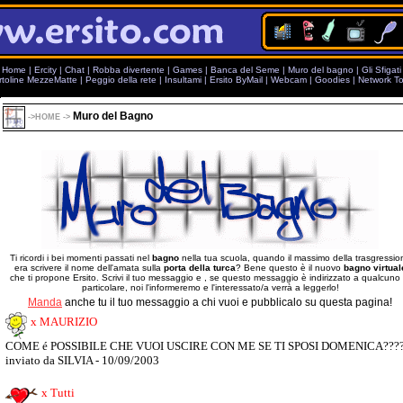
Home
|
Ercity
|
Chat
|
Robba divertente
|
Games
|
Banca del Seme
|
Muro del bagno
|
Gli Sfigati
rtoline MezzeMatte
|
Peggio della rete
|
Insultami
|
Ersito ByMail
|
Webcam
|
Goodies
|
Network To
Muro del Bagno
->
HOME
->
Ti ricordi i bei momenti passati nel
bagno
nella tua scuola, quando il massimo della trasgressio
era scrivere il nome dell'amata sulla
porta della turca
? Bene questo è il nuovo
bagno virtual
che ti propone Ersito. Scrivi il tuo messaggio e , se questo messaggio è indirizzato a qualcuno 
particolare, noi l'informeremo e l'interessato/a verrà a leggerlo!
Manda
anche tu il tuo messaggio a chi vuoi e pubblicalo su questa pagina!
x MAURIZIO
COME é POSSIBILE CHE VUOI USCIRE CON ME SE TI SPOSI DOMENICA????
inviato da SILVIA - 10/09/2003
x Tutti