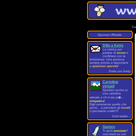
Ca
Sponsor Ufficiale:
Dillo a Ketty
La rubrica per
parlare di
sesso
e
confidarsi con la
dottoressa. Una persona
sempre pronta a rispondere
a
qualsiasi quesito
!
Parla con Ketty
Cartoline
virtuali
Spedisci anche tu
una cartolina
virtuale a chi ti sta pi�...
simpatico
!
Digli veramente quello che
pensi... a prendere gli
insulti
ci pensiamo noiiiii!!!!!
Corri subito...
Games
Ti senti
annoiato
?
vuoi tirarti su con