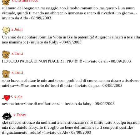
x Cristina Picco
sul muro del bagno un messaggio non è molto romantico..ma questo è un muro
virtuale, quindi ti mando un abbraccio immenso e spero di rivederti un giorno.. -
inviato da Aldo - 08/09/2003
x Joint
Un anno da ricordare Joint.La Viola in B e la paternità! Auguroni sinceri a te e alla
neo mamma :o) - inviato da Roby - 08/09/2003
x Tutti
HO SOLO PAURA DI NON PIACERTI PIU'!!!!!!! - inviato da ali - 08/09/2003
x Tutti
sono bravo a aiutare le mie amike con problemi di cuore,ma non riesco a risolvere 
miei ca++o!!! se non urlo do' fuori di testa - inviato da pza - 08/09/2003
x ale
nesuna intenzione di mollarti.anzi.. - inviato da fabry - 08/09/2003
x Fabry
xkè sei così stronzo da mollarmi x una stronzata???...è finito tutto x colpa tua.non
mia ricordatelo fabry...io ti voglio un bene dell'anima e tu ti comporti cosi...ke
ringraziamento...addio! - inviato da Ale - 08/09/2003