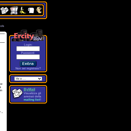
ols
7
Login:
Password
:
Non sei registrato?
ne
e
ByMail
in
Visualizza gli
arretrati della
mailing list
!!
 -