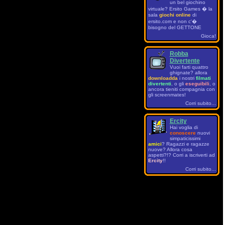
un bel giochino
virtuale? Ersito Games � la
sala
giochi online
di
ersito.com e non c'�
bisogno del GETTONE
Gioca!
Robba
Divertente
Vuoi farti quattro
ghignate? allora
downloadda
i nostri
filmati
divertenti
, o gli
eseguibili
, o
ancora tieniti compagnia con
gli screenmates!
Corri subito...
Ercity
Hai voglia di
conoscere
nuovi
simpaticissimi
amici
? Ragazzi e ragazze
nuove? Allora cosa
aspetti?!? Corri a iscriverti ad
Ercity
!!
Corri subito...