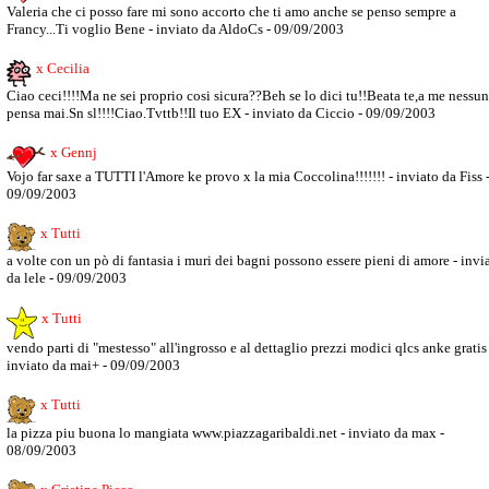
Valeria che ci posso fare mi sono accorto che ti amo anche se penso sempre a
Francy...Ti voglio Bene - inviato da AldoCs - 09/09/2003
x Cecilia
Ciao ceci!!!!Ma ne sei proprio cosi sicura??Beh se lo dici tu!!Beata te,a me nessu
pensa mai.Sn sl!!!!Ciao.Tvttb!!Il tuo EX - inviato da Ciccio - 09/09/2003
x Gennj
Vojo far saxe a TUTTI l'Amore ke provo x la mia Coccolina!!!!!!! - inviato da Fiss 
09/09/2003
x Tutti
a volte con un pò di fantasia i muri dei bagni possono essere pieni di amore - invi
da lele - 09/09/2003
x Tutti
vendo parti di "mestesso" all'ingrosso e al dettaglio prezzi modici qlcs anke gratis 
inviato da mai+ - 09/09/2003
x Tutti
la pizza piu buona lo mangiata www.piazzagaribaldi.net - inviato da max -
08/09/2003