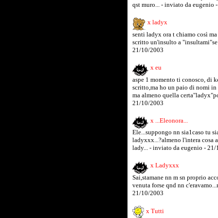
qst muro... - inviato da eugenio
x ladyx
senti ladyx ora t chiamo così ma
scritto un'insulto a "insultami"se
21/10/2003
x eu
aspe 1 momento ti conosco, di ke
scritto,ma ho un paio di nomi in 
ma almeno quella certa"ladyx"pote
21/10/2003
x ...Eleonora...
Ele...suppongo nn sia1caso tu sia
ladyxxx...?almeno l'intera cosa 
lady... - inviato da eugenio - 21
x Ladyxxx
Sai,stamane nn m sn proprio accor
venuta forse qnd nn c'eravamo...m
21/10/2003
x Tutti