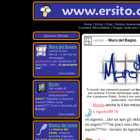
Home
|
Ercity
|
Chat
|
Robba divertent
Cartoline MezzeMatte
|
Peggio della rete
Sponsor Ufficiale:
Muro del Bagno
->
HOME
->
Muro del Bagno
Lascia le tue
tracce.. e se hai un
messaggio
particolare
per qualcuno di
speciale.. beh..
ci pensiamo
noi
!!
Corri subito...
Ercity
Hai voglia di
Ti ricordi i bei momenti passati nel
ba
conoscere
nuovi
era scrivere il nome dell'amata sulla
simpaticissimi
che ti propone Ersito. Scrivi il tuo 
amici
? Ragazzi e ragazze
particolare, noi l'in
nuove? Allora cosa
Manda
anche tu il tuo mess
aspetti?!? Corri a iscriverti ad
Ercity
!!
x tigrotto89 1h
Corri subito...
oh.tigrotto....xkè nn apri gli o
un angelo????mi piaci una cifra..
Banca del seme
aquile!!!!!tvt - inviato da tigrot
La
banca del
seme
, ossia la
raccolta originale
dei
testi divertenti
originali