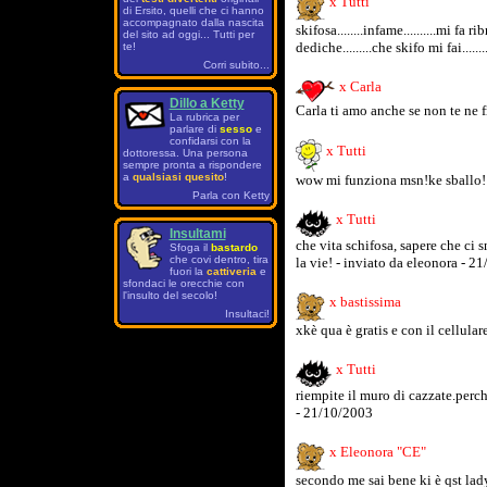
x Tutti
di Ersito, quelli che ci hanno
accompagnato dalla nascita
skifosa........infame..........mi fa 
del sito ad oggi... Tutti per
dediche.........che skifo mi fai....
te!
Corri subito...
x Carla
Dillo a Ketty
Carla ti amo anche se non te ne 
La rubrica per
parlare di
sesso
e
confidarsi con la
x Tutti
dottoressa. Una persona
sempre pronta a rispondere
a
qualsiasi quesito
!
wow mi funziona msn!ke sballo! 
Parla con Ketty
x Tutti
Insultami
che vita schifosa, sapere che ci s
Sfoga il
bastardo
che covi dentro, tira
la vie! - inviato da eleonora - 2
fuori la
cattiveria
e
sfondaci le orecchie con
l'insulto del secolo!
x bastissima
Insultaci!
xkè qua è gratis e con il cellular
x Tutti
riempite il muro di cazzate.perc
- 21/10/2003
x Eleonora "CE"
secondo me sai bene ki è qst lady.