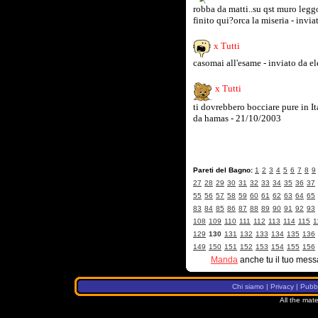
robba da matti..su qst muro leg
finito qui?orca la miseria - invi
x Tutti
casomai all'esame - inviato da e
x Tutti
ti dovrebbero bocciare pure in 
da hamas - 21/10/2003
Pareti del Bagno:
1
2
3
4
5
6
7
8
9
27
28
29
30
31
32
33
34
35
36
37
55
56
57
58
59
60
61
62
63
64
65
83
84
85
86
87
88
89
90
91
92
93
108
109
110
111
112
113
114
115
1
129
130
131
132
133
134
135
136
149
150
151
152
153
154
155
156
Manda
anche tu il tuo mess
Chi siamo
|
Privacy
|
Pubbl
All the mate