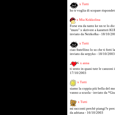
x Tutti
ho tr voglia di scopare risponde
x Mia Kokkolina
Forse era da tanto ke nn te lo di
"muro" x skrivere a karatteri K
inviato da Neirkofka - 18/10/20
x Tutti
ciao fratellino lo so che ti fott
inviato da serpyko - 18/10/2003
x anna
ti sento in quasi tute le canzoni i
17/10/2003
x Tutti
siamo la coppia più bella del mon
vanno a scuola - inviato da *G
x Tutti
mi racconti perchè piangi?e perc
da adriana - 16/10/2003