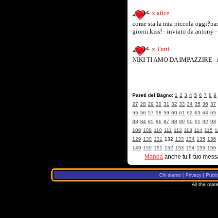
x alice
come sta la mia piccola oggi?pass
giorni.kiss! - inviato da antony
x Tutti
NIKI TI AMO DA IMPAZZIRE - in
Pareti del Bagno:
1
2
3
4
5
6
7
8
9
27
28
29
30
31
32
33
34
35
36
37
55
56
57
58
59
60
61
62
63
64
65
83
84
85
86
87
88
89
90
91
92
93
108
109
110
111
112
113
114
115
1
129
130
131
132
133
134
135
136
149
150
151
152
153
154
155
156
Manda
anche tu il tuo mess
Chi siamo
|
Privacy
|
Pubbl
All the mate