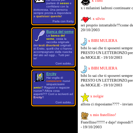
x Tutti
parlare di
sesso
e
confidarsi con la
x i milanisti ladroni continuate 
dottoressa. Una persona
sempre pronta a rispondere
a
qualsiasi quesito
!
x silvio
Parla con Ketty
sei proprio intrattabile!!!come de
20/10/2003
Banca del seme
La
banca del
seme
, ossia la
x BIBI MULIERA
raccolta originale
dei
testi divertenti
originali
bibi lo sai che ti sposerei semp
di Ersito, quelli che ci hanno
accompagnato dalla nascita
PRESTO UN LETTERONZO.preparati
del sito ad oggi... Tutti per
da MOGLIE - 19/10/2003
te!
Corri subito...
x BIBI MULIERA
Ercity
bibi lo sai che ti sposerei semp
Hai voglia di
PRESTO UN LETTERONZO.preparati
conoscere
nuovi
simpaticissimi
da MOGLIE - 19/10/2003
amici
? Ragazzi e ragazze
nuove? Allora cosa
aspetti?!? Corri a iscriverti ad
x nolgie
Ercity
!!
Corri subito...
allora ci risposiamo???? - inviat
x mio fratellino!
Fratellino!!!!!!! e daje! rispondi!
- 19/10/2003