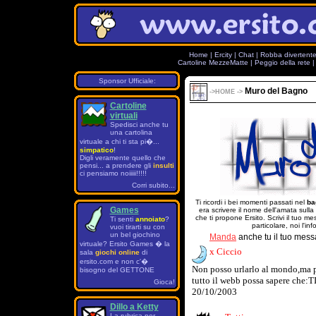
Home
|
Ercity
|
Chat
|
Robba divertent
Cartoline MezzeMatte
|
Peggio della rete
Sponsor Ufficiale:
Muro del Bagno
->
HOME
->
Cartoline
virtuali
Spedisci anche tu
una cartolina
virtuale a chi ti sta pi�...
simpatico
!
Digli veramente quello che
pensi... a prendere gli
insulti
ci pensiamo noiiiii!!!!!
Corri subito...
Ti ricordi i bei momenti passati nel
ba
Games
era scrivere il nome dell'amata sulla
che ti propone Ersito. Scrivi il tuo 
Ti senti
annoiato
?
particolare, noi l'in
vuoi tirarti su con
un bel giochino
Manda
anche tu il tuo mess
virtuale? Ersito Games � la
x Ciccio
sala
giochi online
di
ersito.com e non c'�
Non posso urlarlo al mondo,ma p
bisogno del GETTONE
tutto il webb possa sapere che:
Gioca!
20/10/2003
Dillo a Ketty
La rubrica per