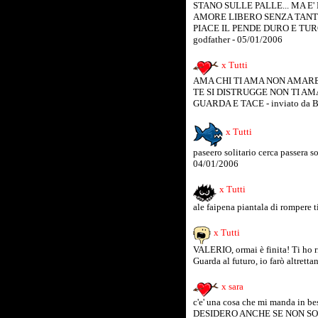
STANO SULLE PALLE... MA E'
AMORE LIBERO SENZA TANTE 
PIACE IL PENDE DURO E TURGID
godfather - 05/01/2006
x Tutti
AMA CHI TI AMA NON AMARE
TE SI DISTRUGGE NON TI AMA
GUARDA E TACE - inviato da B
x Tutti
paseero solitario cerca passera solita
04/01/2006
x Tutti
ale faipena piantala di rompere 
x Tutti
VALERIO, ormai è finita! Ti ho ri
Guarda al futuro, io farò altrett
x sara
c'e' una cosa che mi manda in be
DESIDERO ANCHE SE NON SO DO