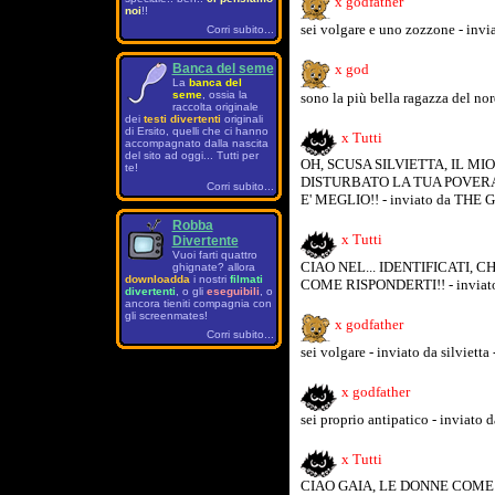
x godfather
noi
!!
sei volgare e uno zozzone - invi
Corri subito...
Banca del seme
x god
La
banca del
seme
, ossia la
sono la più bella ragazza del nor
raccolta originale
dei
testi divertenti
originali
di Ersito, quelli che ci hanno
x Tutti
accompagnato dalla nascita
del sito ad oggi... Tutti per
OH, SCUSA SILVIETTA, IL M
te!
DISTURBATO LA TUA POVERA
Corri subito...
E' MEGLIO!! - inviato da THE
Robba
x Tutti
Divertente
Vuoi farti quattro
CIAO NEL... IDENTIFICATI, CH
ghignate? allora
downloadda
i nostri
filmati
COME RISPONDERTI!! - inviato 
divertenti
, o gli
eseguibili
, o
ancora tieniti compagnia con
gli screenmates!
x godfather
Corri subito...
sei volgare - inviato da silviett
x godfather
sei proprio antipatico - inviato 
x Tutti
CIAO GAIA, LE DONNE COME