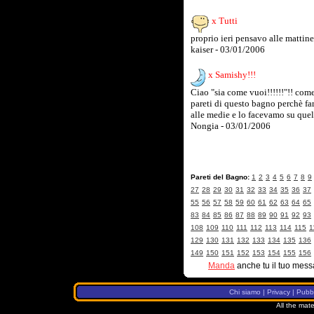
x Tutti
proprio ieri pensavo alle mattine 
kaiser - 03/01/2006
x Samishy!!!
Ciao "sia come vuoi!!!!!!"!! come
pareti di questo bagno perchè fa
alle medie e lo facevamo su quell
Nongia - 03/01/2006
Pareti del Bagno:
1
2
3
4
5
6
7
8
9
27
28
29
30
31
32
33
34
35
36
37
55
56
57
58
59
60
61
62
63
64
65
83
84
85
86
87
88
89
90
91
92
93
108
109
110
111
112
113
114
115
1
129
130
131
132
133
134
135
136
149
150
151
152
153
154
155
156
Manda
anche tu il tuo mess
Chi siamo
|
Privacy
|
Pubbl
All the mate