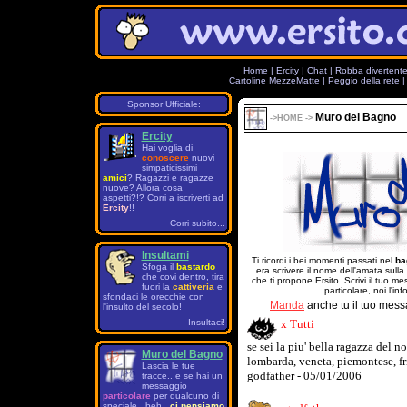
Home
|
Ercity
|
Chat
|
Robba divertent
Cartoline MezzeMatte
|
Peggio della rete
Sponsor Ufficiale:
Muro del Bagno
->
HOME
->
Ercity
Hai voglia di
conoscere
nuovi
simpaticissimi
amici
? Ragazzi e ragazze
nuove? Allora cosa
aspetti?!? Corri a iscriverti ad
Ercity
!!
Corri subito...
Insultami
Ti ricordi i bei momenti passati nel
ba
Sfoga il
bastardo
era scrivere il nome dell'amata sulla
che covi dentro, tira
che ti propone Ersito. Scrivi il tuo 
fuori la
cattiveria
e
particolare, noi l'in
sfondaci le orecchie con
Manda
anche tu il tuo mess
l'insulto del secolo!
Insultaci!
x Tutti
se sei la piu' bella ragazza del n
Muro del Bagno
lombarda, veneta, piemontese, friu
Lascia le tue
godfather - 05/01/2006
tracce.. e se hai un
messaggio
particolare
per qualcuno di
speciale.. beh..
ci pensiamo