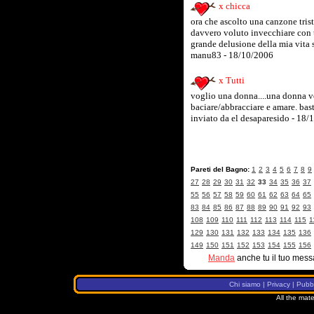
x chicca
ora che ascolto una canzone triste
davvero voluto invecchiare con t
grande delusione della mia vita s
manu83 - 18/10/2006
x Tutti
voglio una donna....una donna ve
baciare/abbracciare e amare. bast
inviato da el desaparesido - 18
Pareti del Bagno:
1
2
3
4
5
6
7
8
9
27
28
29
30
31
32
33
34
35
36
37
55
56
57
58
59
60
61
62
63
64
65
83
84
85
86
87
88
89
90
91
92
93
108
109
110
111
112
113
114
115
1
129
130
131
132
133
134
135
136
149
150
151
152
153
154
155
156
Manda
anche tu il tuo mess
Chi siamo
|
Privacy
|
Pubbl
All the mate