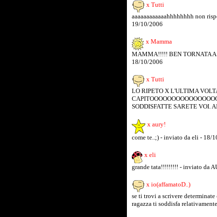
x Tutti
aaaaaaaaaaaahhhhhhhh non rispo
19/10/2006
x Mamma
MAMMA!!!!! BEN TORNATA A CASAA
18/10/2006
x Tutti
LO RIPETO X L'ULTIMA VOLTA
CAPITOOOOOOOOOOOOOOOO
SODDISFATTE SARETE VOI. ADD
x aury!
come te..;) - inviato da eli - 18/
x eli
grande tata!!!!!!!!! - inviato da
x io(affamatoD..)
se ti trovi a scrivere determinat
ragazza ti soddisfa relativamente