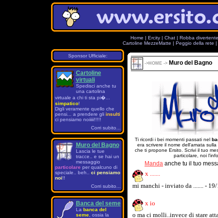
Home
|
Ercity
|
Chat
|
Robba divertent
Cartoline MezzeMatte
|
Peggio della rete
Sponsor Ufficiale:
Muro del Bagno
->
HOME
->
Cartoline
virtuali
Spedisci anche tu
una cartolina
virtuale a chi ti sta pi�...
simpatico
!
Digli veramente quello che
pensi... a prendere gli
insulti
ci pensiamo noiiiii!!!!!
Corri subito...
Ti ricordi i bei momenti passati nel
ba
Muro del Bagno
era scrivere il nome dell'amata sulla
che ti propone Ersito. Scrivi il tuo 
Lascia le tue
particolare, noi l'in
tracce.. e se hai un
messaggio
Manda
anche tu il tuo mess
particolare
per qualcuno di
speciale.. beh..
ci pensiamo
x .......
noi
!!
mi manchi - inviato da ....... - 1
Corri subito...
x io
Banca del seme
La
banca del
o ma ci molli..invece di stare at
seme
, ossia la