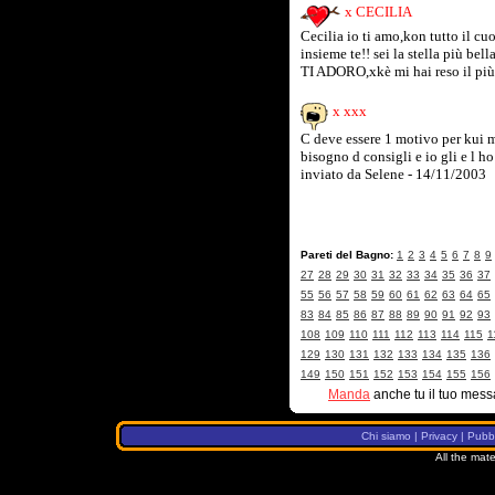
x CECILIA
Cecilia io ti amo,kon tutto il cuor
insieme te!! sei la stella più bel
TI ADORO,xkè mi hai reso il più 
x xxx
C deve essere 1 motivo per kui m
bisogno d consigli e io gli e l ho
inviato da Selene - 14/11/2003
Pareti del Bagno:
1
2
3
4
5
6
7
8
9
27
28
29
30
31
32
33
34
35
36
37
55
56
57
58
59
60
61
62
63
64
65
83
84
85
86
87
88
89
90
91
92
93
108
109
110
111
112
113
114
115
1
129
130
131
132
133
134
135
136
149
150
151
152
153
154
155
156
Manda
anche tu il tuo mess
Chi siamo
|
Privacy
|
Pubbl
All the mate