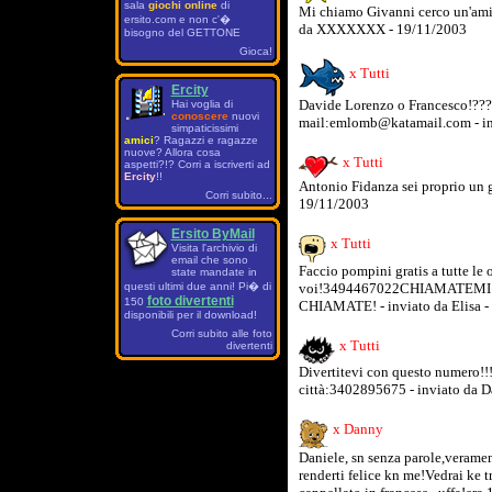
sala
giochi online
di
Mi chiamo Givanni cerco un'ami
ersito.com e non c'�
da XXXXXXX - 19/11/2003
bisogno del GETTONE
Gioca!
x Tutti
Ercity
Davide Lorenzo o Francesco!????
Hai voglia di
conoscere
nuovi
mail:emlomb@katamail.com - in
simpaticissimi
amici
? Ragazzi e ragazze
nuove? Allora cosa
x Tutti
aspetti?!? Corri a iscriverti ad
Ercity
!!
Antonio Fidanza sei proprio un
Corri subito...
19/11/2003
Ersito ByMail
x Tutti
Visita l'archivio di
email che sono
Faccio pompini gratis a tutte le
state mandate in
voi!3494467022CHIAMATEMI
questi ultimi due anni! Pi� di
foto divertenti
150
CHIAMATE! - inviato da Elisa -
disponibili per il download!
Corri subito alle foto
x Tutti
divertenti
Divertitevi con questo numero!!!!
città:3402895675 - inviato da 
x Danny
Daniele, sn senza parole,veramen
renderti felice kn me!Vedrai ke t