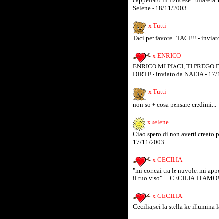
cappellato in francese...uffa!era
Selene - 18/11/2003
x Tutti
Taci per favore...TACI!!! - invia
x ENRICO
ENRICO MI PIACI, TI PREGO
DIRTI! - inviato da NADIA - 17
x Tutti
non so + cosa pensare credimi... 
x selene
Ciao spero di non averti creato p
17/11/2003
x CECILIA
"mi coricai tra le nuvole, mi app
il tuo viso".....CECILIA TI AMO!
x CECILIA
Cecilia,sei la stella ke illumina 