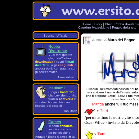
Home
|
Ercity
|
Chat
|
Robba divertent
Cartoline MezzeMatte
|
Peggio della rete
Sponsor Ufficiale:
Muro del Bagno
->
HOME
->
Robba
Divertente
Vuoi farti quattro
ghignate? allora
downloadda
i nostri
filmati
divertenti
, o gli
eseguibili
, o
ancora tieniti compagnia con
gli screenmates!
Corri subito...
Insultami
Ti ricordi i bei momenti passati nel
ba
Sfoga il
bastardo
era scrivere il nome dell'amata sulla
che covi dentro, tira
che ti propone Ersito. Scrivi il tuo 
fuori la
cattiveria
e
particolare, noi l'in
sfondaci le orecchie con
Manda
anche tu il tuo mess
l'insulto del secolo!
x Tutti
Insultaci!
"per un attimo le nostre vite si s
Games
Oscar Wilde - inviato da Diavole
Ti senti
annoiato
?
vuoi tirarti su con
un bel giochino
x Tutti
virtuale? Ersito Games � la